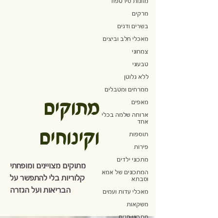
מזונות סירטפוד
מרקים
בשרים ודגים
מאכלי חלב וביצים
צמחוני
טבעוני
ללא גלוטן
ממרחים ומטבלים
מתוקים
מאפים
ארוחה שלמה בכלי
אחד
וקינוחים
תוספות
פירות
מתכוני ילדים
מתוקים מצויינים ומופחתי
המתכונים של אמא
קלוריות בלי להתפשר על
וסבתא
הבריאות ועל הגזרה
מאכלי עדות ועמים
משקאות
מתכוני חגים