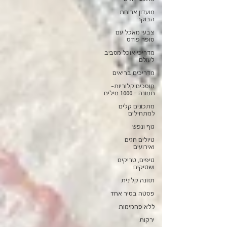
מועדון ארוחת
הבוקר
צבעי מאכל עם
סופר פודס
מדריכי אוכל מסביב
לעולם
מדריכים בריאים
חוסכים קלוריות-
תמונה = 1000 מילים
מתכונים קלים
למתחילים
גוף ונפש
טיולים חגים
ואירועים
טיפים, טריקים
ושטיקים
תזונה קלינית
פסטה בסיר אחד
ללא פחמימות
ירקות