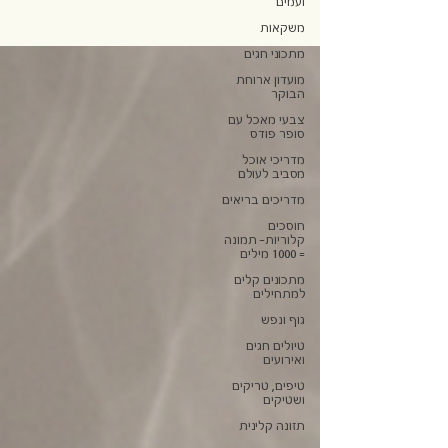
ועמים
משקאות
מתכוני חגים
מועדון ארוחת
הבוקר
צבעי מאכל עם
סופר פודס
מדריכי אוכל
מסביב לעולם
מדריכים בריאים
חוסכים
קלוריות- תמונה
= 1000 מילים
מתכונים קלים
למתחילים
גוף ונפש
טיולים חגים
ואירועים
טיפים, טריקים
ושטיקים
תזונה קלינית