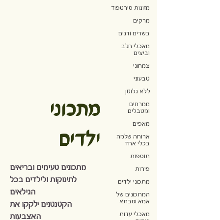
מזונות סירטפוד
מרקים
בשרים ודגים
מאכלי חלב
וביצים
צמחוני
טבעוני
ללא גלוטן
מתכוני
ממרחים
ומטבלים
מאפים
ילדים
ארוחה שלמה
בכלי אחד
תוספות
מתכונים טעימים ובריאים
פירות
לתינוקות ולילדים בכל
מתכוני ילדים
הגילאים
המתכונים של
אמא וסבתא
הקטנטנים ילקקו את
מאכלי עדות
האצבעות