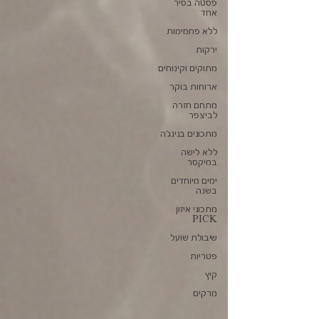
פסטה בסיר
אחד
ללא פחמימות
ירקות
מתוקים וקינוחים
ארוחות בוקר
מתחם חזרה
לביצפר
מתכונים בנינג'ה
ללא לישה
במיקסר
ימים מיוחדים
בשנה
מתכוני איזון
PICK
שיבולת שועל
פטריות
קיץ
מרקים