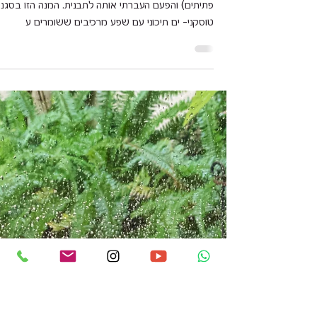
ליאורה חוברה
20 באפר׳ 2024
זמן קריאה 2 דקות
פסטה בסיר (תבנית) אחד טוסקנה
עם עוף/טופו
פסטה בסיר אחד עם אורזו (סוג של פסטה קטנה, כמו
פתיתים) והפעם העברתי אותה לתבנית. המנה הזו בסגנון
טוסקני- ים תיכוני עם שפע מרכיבים ששומרים ע