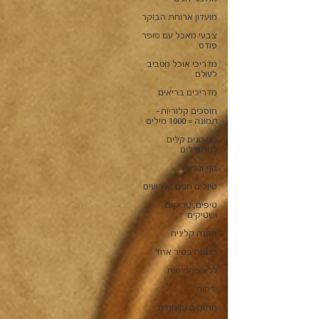
מועדון ארוחת הבוקר
צבעי מאכל עם סופר
פודס
מדריכי אוכל מסביב
לעולם
מדריכים בריאים
חוסכים קלוריות-
תמונה = 1000 מילים
מתכונים קלים
למתחילים
גוף ונפש
טיולים חגים ואירועים
טיפים, טריקים
ושטיקים
תזונה קלינית
פסטה בסיר אחד
ללא פחמימות
ירקות
מתוקים וקינוחים