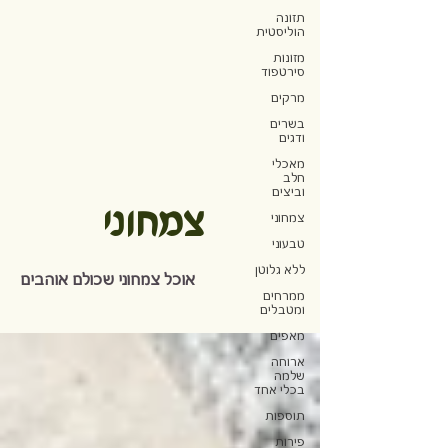
תזונה
הוליסטית
מזונות
סירטפוד
מרקים
בשרים
ודגים
מאכלי
חלב
וביצים
צמחוני
צמחוני
טבעוני
ללא גלוטן
אוכל צמחוני שכולם אוהבים
ממרחים
ומטבלים
מאפים
ארוחה
שלמה
בכלי אחד
תוספות
פירות