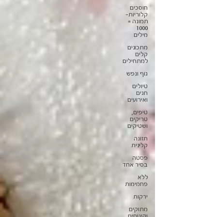
חוסכים
קלוריות-
תמונה =
1000
מילים
מתכונים
קלים
למתחילים
גוף ונפש
טיולים
חגים
ואירועים
טיפים,
טריקים
ושטיקים
תזונה
קלינית
פסטה
בסיר אחד
ללא
פחמימות
ירקות
מתוקים
וקינוחים