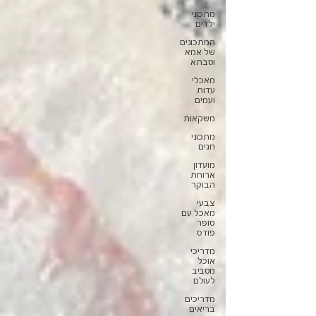
מתכוני
ילדים
המתכונים
של אמא
וסבתא
מאכלי
עדות
ועמים
משקאות
מתכוני
חגים
מועדון
ארוחת
הבוקר
צבעי
מאכל עם
סופר
פודס
מדריכי
אוכל
מסביב
לעולם
מדריכים
בריאים