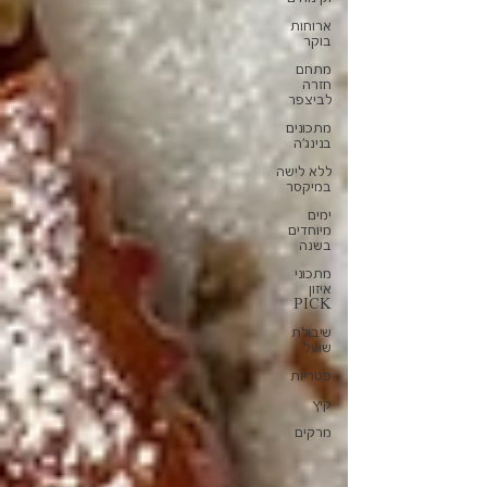
ארוחות
בוקר
מתחם
חזרה
לביצפר
מתכונים
בנינג'ה
ללא לישה
במיקסר
ימים
מיוחדים
בשנה
מתכוני
איזון
PICK
שיבולת
שועל
פטריות
קיץ
מרקים