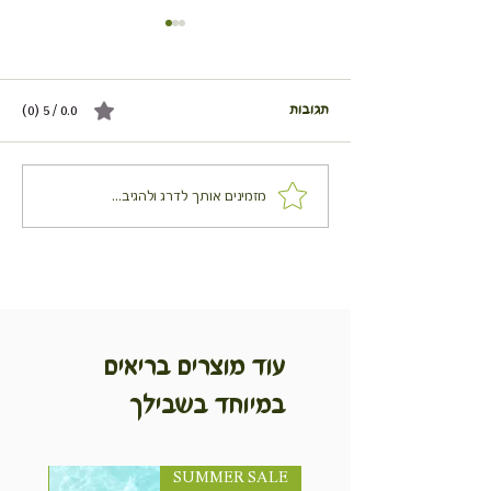
תגובות
0.0 / 5 ‏(0)
אנטיפסטי אסייתי - ירקות בתנור
מזמינים אותך לדרג ולהגיב...
בניחוח מזרח רחוק
עוד מוצרים בריאים
במיוחד בשבילך
SUMMER SALE
NEW! חדש!