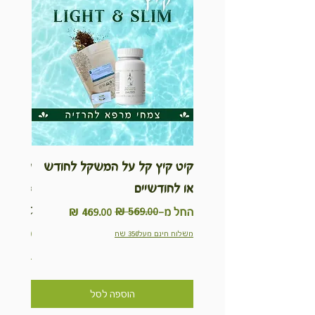
קיט קיץ קל על המשקל לחודש
ערכת ט
או לחודשיים
inable
Kit
מחיר רגיל
מחיר מבצע
החל מ-
מחיר
משלוח חינם מעל350 שח
משלוח חינם מ
הוספה לסל