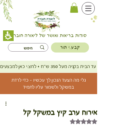
סודות בריאות ואושר של ליאורה חוברה
קבע.י תור
משלוח חינם עד הבית בקניה מעל 350 ש"ח + לחצ.י כאן למבצעים
גלי מה הצעד הנכון לך עכשיו - כדי לרדת
במשקל ולשמור עליו לתמיד
אירוח ערב קיץ במשקל קל
דירוג של NaN מתוך 5 כוכבים