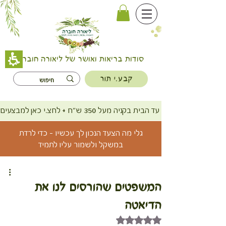
סודות בריאות ואושר של ליאורה חוברה
קבע.י תור
משלוח חינם עד הבית בקניה מעל 350 ש"ח + לחצ.י כאן למבצעים
גלי מה הצעד הנכון לך עכשיו - כדי לרדת
במשקל ולשמור עליו לתמיד
המשפטים שהורסים לנו את
הדיאטה
דירוג של NaN מתוך 5 כוכבים