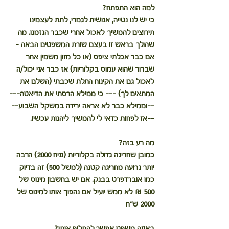
למה הוא התפתח?
כי יש לנו נטייה, אנושית לגמרי, לתת לעצמינו 
תירוצים להמשיך לאכול אחרי שכבר הגזמנו. מה 
שהולך בראש זו בעצם שורת המשפטים הבאה – 
אם כבר אכלתי ציפס (או כל מזון משמין אחר 
שברור שהוא עמוס בקלוריות) אז כבר אני יכול/ה 
לאכול גם את הקינוח התלת שכבתי (השלם את 
המתאים לך) --- כי ממילא הרסתי את הדיאטה---
--וממילא כבר לא אראה ירידה במשקל השבוע--
--אז לפחות כדאי לי להמשיך ליהנות עכשיו. 
מה רע בזה?
כמובן שחריגה גדולה בקלוריות (נניח 2000) הרבה 
יותר גרועה מחריגה קטנה (למשל 500) זה בדיוק 
כמו אוברדפרט בבנק. אם יש בחשבון מינוס של 
500 ₪ לא ממש יועיל אם נהפוך אותו למינוס של 
2000 ש"ח
באיזה משפט אפשר להחליף אותו?