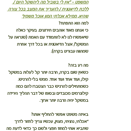
המשפט – ״אין לי בשביל מה ליהשקל היום / 
ללכת לדיאטנית / להעריך את המצב בכל צורה 
שהיא, ממילא אכלתי המון אוכל משמין״
למה הוא התפתח?
כי אנחנו מאוד אוהבים תירוצים. בעיקר כאלה 
שיאפשרו לנו לא להתמודד עם האמת (שנראה על 
המשקל/ אצל הדיאטנית או בכל דרך אחרת 
שמהווה עבורינו בקרה).
מה רע בזה?
כשאין שום בקרה, הרבה יותר קל לעלות במשקל 
קילו, ועוד אחד ועוד אחד. ממש בלי להרגיש. 
כשמתחילים להרגיש כבר הצטברו להם כמה 
קילוגרמים מכובדים ובסופו של דבר תהליך הירידה 
במשקל יהיה הרבה יותר ארוך.
באיזה משפט אפשר להחליף אותו?
"אכלתי, נהניתי, מצוין, עכשיו צריך לחזור לדרך 
שתביא אותי למחוז חפצי ולשם כך כדאי לדעת מה 