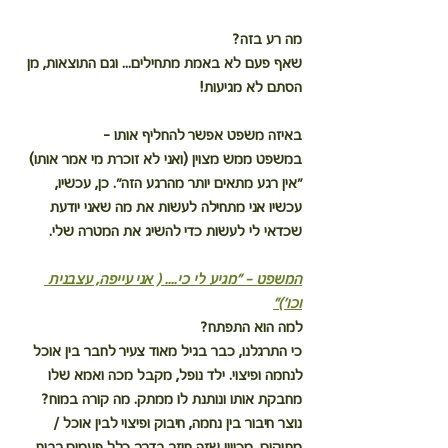
מה רע בזה?
שאף פעם לא באמת מתחילים... וגם התוצאות, מן 
הסתם לא מגיעות!
באיזה משפט אפשר להחליף אותו – 
במשפט ממש מצוין (ואני לא זוכרת מי אמר אותו) 
"אין רגע מתאים יותר מהרגע הזה". כן, עכשיו, 
עכשיו אני מתחילה לעשות את מה שאני יודעת 
שכדאי לי לעשות כדי להשיג את המטרה שלי.
המשפט – ״מגיע לי כי.... ( אני עייפה, עצבנית 
וכו')״
למה הוא התפתח?
כי התרגלנו, כבר בגיל מאוד צעיר לחבר בין אוכל 
לנחמה ופיצוי. ילד נופל, מקבל מכה ואמא שלו 
מחבקת אותו ונותנת לו ממתק. מה קורה במוח? 
נוצר חיבור בין נחמה, חיבוק ופיצוי לבין אוכל / 
מתוקים. מכיוון שזה חוזר בדרך כלל פעמים רבות 