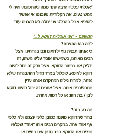
"אכלתי עכשיו הרבה יותר ממה שהתכוונתי והיה לי 
ממש טעים. את הקלוריות שנכנסו אי אפשר 
להוציא אבל בהחלט אני יכולה לא להכניס עוד"
המשפט – ״אני אוכל/ת דווקא ל...״
למה הוא התפתח?
כי אנחנו תבנית נוף ילדותינו וגם בגרותינו. אצל 
רבים מאיתנו, כשמישהו אוסר עלינו משהו, זה 
ידליק את כפתור הדווקא. אצל חלק זה יכול להיות 
דווקא לאימא, שכלול במרד מגיל ההתבגרות שלא 
נפתר, ולמרות גילינו המתקדם אנחנו עדין 
מתחשבנים איתה. אצל אחרים זה יכול להיות דווקא 
לבן / בת הזוג או כל דמות אחרת.
מה רע בזה?
ברור שהדווקא מופנה כמובן כלפי עצמנו ולא כלפי 
אף אחד אחר. במקרים רבים אותו "אחד" שכלפיו 
מפנים את הדווקא כבר מזמן אינו בחיים או 