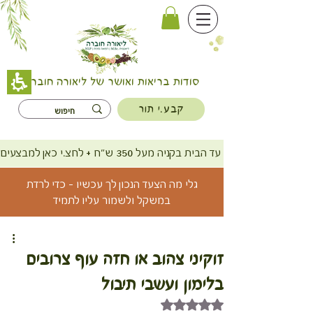
סודות בריאות ואושר של ליאורה חוברה
קבע.י תור
משלוח חינם עד הבית בקניה מעל 350 ש"ח + לחצ.י כאן למבצעים
גלי מה הצעד הנכון לך עכשיו - כדי לרדת
במשקל ולשמור עליו לתמיד
זוקיני צהוב או חזה עוף צרובים
בלימון ועשבי תיבול
דירוג של NaN מתוך 5 כוכבים