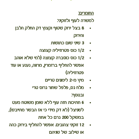
החומרים:
למשרה לעוף ולזוקיני:
8 בצל ירוק שטוף וקצוץ דק החלק הלבן 
והירוק 
3 שיני שום כתושות 
1/2 כוס פטרוזיליה קצוצה 
1/2 כוס כוסברה קצוצה (למי שלא אוהב 
אפשר להחליף ברזמרין, מרווה, נענע או עוד 
פטרוזיליה)
מיץ מ-2 לימונים טריים 
מלח גס, פלפל שחור גרוס טרי 
ובנוסף:
6 חתיכות חזה עוף ללא שומן משוטח מעט 
לשניצל (לא דק מידי כי אז הבשר מתייבש), 
במשקל 200 גרם כל אחת 
12 זוקיני צהובים. אפשר להחליף בירוק כהה 
או שילוב של שניהם 