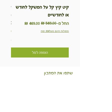
קיט קיץ קל על המשקל לחודש
ערכת ט
או לחודשיים
inable
Kit
מחיר רגיל
מחיר מבצע
החל מ-
מחיר
משלוח חינם מעל350 שח
משלוח חינם מ
הוספה לסל
שתפו את המתכון