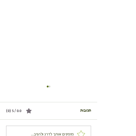
תגובות
0.0 / 5 ‏(0)
לביבת דף ירקות (Scarpaccia)
מזמינים אותך לדרג ולהגיב...