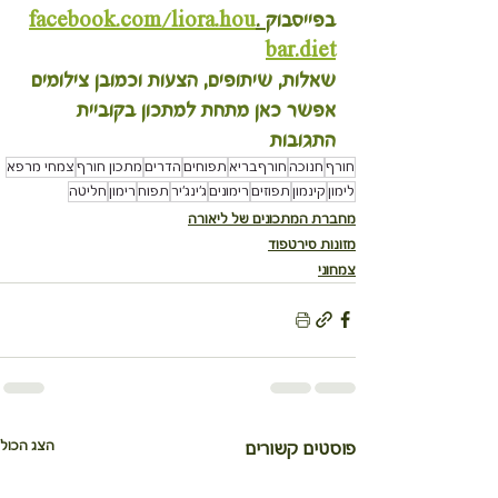
בפייסבוק
 .
facebook.com/liora.hou
bar.diet
שאלות, שיתופים, הצעות וכמובן צילומים 
אפשר כאן מתחת למתכון בקוביית 
התגובות 
חורף
חנוכה
חורףבריא
תפוחים
הדרים
מתכון חורף
צמחי מרפא
לימון
קינמון
תפוזים
רימונים
ג'ינג'יר
תפוח
רימון
חליטה
מחברת המתכונים של ליאורה
מזונות סירטפוד
צמחוני
הצג הכול
פוסטים קשורים