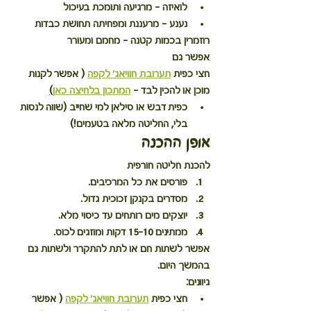
לואיזה
 – מרגיעה ותומכת בעיכול
נענע
 – מרעננת ומפחיתה תחושת כבדות
רוזמרין בכמות קטנה
 – מחמם ומעורר
אפשר גם 
חצי כפית 
תערובת חוויאג׳ לקפה
 ( אפשר לקנות 
מוכן או להכין לבד - 
המתכון בלחיצה כאן
)
כפית דבש או סילאן למי שחייב (שווה לנסות 
בלי, החליטה מלאה בטעמים!)
אופן ההכנה
להכנת חליטה חורפית
פורסים את כל המרכיבים.
מסדרים בקנקן זכוכית גדול.
יוצקים מים רותחים עד כיסוי מלא.
ממתינים 10–15 דקות ומוזגים לכוס.
אפשר לשתות חם או לתת להתקרר ולשתות גם 
בהמשך היום.
גיוונים:
חצי כפית 
תערובת חוויאג׳ לקפה
 ( אפשר 