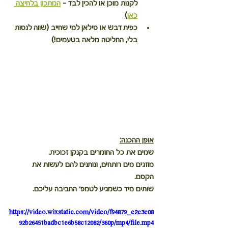
לקנות מוכן או להכין לבד - 
המתכון בלחיצה 
כאן
)
כפית דבש או סילאן למי שחייב (שווה לנסות 
בלי, החליטה מלאה בטעמים!)
אופן ההכנה
:
שמים את כל החומרים בקנקן זכוכית. 
מוזגים מים רותחים, ונותנים להם לעשות את 
הקסם. 
שותים מיד כשמגיע לטמפ׳ החביבה עליכם. 
https://video.wixstatic.com/video/f94879_e2e3e08
92b26451badbc1e6b58c12082/360p/mp4/file.mp4