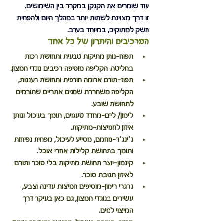
עוד שומרים את הקנקן במקרר בין השימושים.
זו דרך מצוינת לשתות יותר במהלך היום ולהפחית 
חשק למתוקים, במיוחד בערב.
המרכיבים והיתרון של כל אחד
תפוח-
נותן מתיקות טבעית ותחושת רכות 
בחליטה. הקליפה מוסיפה רכיבים נוגדי חמצון.
תפוז-
תורם ארומה חורפית ותחושת רעננות, 
הקליפה משחררת שמנים אתריים שתורמים 
לתחושת שובע.
לימון/ ליים-
מחדד טעמים, תומך בעיכול ונותן 
איזון לחמיצות-מתיקות.
ג’ינג’ר-
מחמם, מסייע לעיכול, מפחית נפיחות 
ותומך בתחושת קלילות אחרי אוכל.
קינמון-
יוצר תחושת מתיקות בלי סוכר ותורם 
לאיזון תגובת סוכר.
גרגרי רימון-
מוסיפים חמיצות עדינה וצבע, 
עשירים בנוגדי חמצון, גם כאן בעיקר דרך 
המיצוי למים.