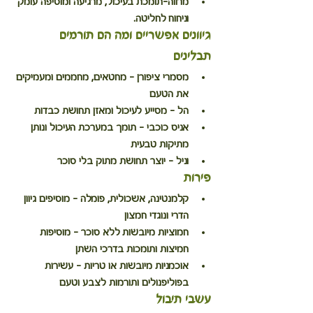
מרווה-
תומכת בעיכול, מרגיעה ומוסיפה עומק 
וניחוח לחליטה.
גיוונים אפשריים ומה הם תורמים
תבלינים
מסמרי ציפורן
 – מחטאים, מחממים ומעמיקים 
את הטעם
הל
 – מסייע לעיכול ומאזן תחושת כבדות
אניס כוכבי
 – תומך במערכת העיכול ונותן 
מתיקות טבעית
וניל
 – יוצר תחושת מתוק בלי סוכר
פירות
קלמנטינה, אשכולית, פומלה
 – מוסיפים גיוון 
הדרי ונוגדי חמצון
חמוציות מיובשות ללא סוכר
 – מוסיפות 
חמיצות ותומכות בדרכי השתן
אוכמניות מיובשות או טריות
 – עשירות 
בפוליפנולים ותורמות לצבע וטעם
עשבי תיבול