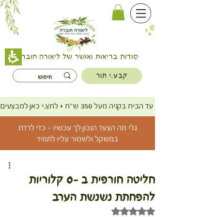
סודות בריאות ואושר של ליאורה חוברה
קבע.י תור
משלוח חינם עד הבית בקניה מעל 350 ש"ח + לחצ.י כאן למבצעים
גלי מה הצעד הנכון לך עכשיו - כדי לרדת
במשקל ולשמור עליו לתמיד
חליטה חורפית ב -0 קלוריות
להפחתת נשנשת הערב
דירוג של NaN מתוך 5 כוכבים