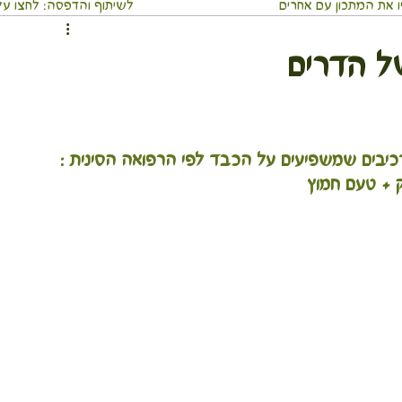
 את המתכון עם אחרים
⬇️לשיתוף והדפסה: לחצו על 3 הנקודו
ממרחים ומטבלים
מאפים
ארוחה שלמה בכלי אחד
של הדרים
וסבתא
מאכלי עדות ועמים
משקאות
מתכוני חגים
כי אוכל מסביב לעולם
מדריכים בריאים
 + טעם חמוץ
לים
גוף ונפש
טיולים חגים ואירועים