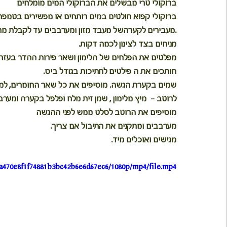
ברוקולי טרי מבשלים את הברוקולי המים מומלחים
ברוקולי קפוא חולטים במים רותחים או מפשירים בטמפ
.מעבירים לקערהשל מעבד מזון ומערבבים עד לקבלת מרק
מניחים בצד לצינון לכמה דקות.
מפלטים את הפלחים של הלימון ושאר פירות ההדר בעזר
חותכים את ה פילטים לחתיכות בגודל ביס.
שמים בקערת הגשה. מוסיפים את כל שאר החומרים, למע
לרוטב -  מיץ מלימון , שמן זית מלח ופלפל בקערה ומערב
מוסיפים את הרוטב לסלט ממש לפני ההגשה
מערבבים ומתקנים את התיבול אם צריך.
מגישים ואוכלים מיד.
2a470e8f1f74881b3bc42b6e6d67ec6/1080p/mp4/file.mp4