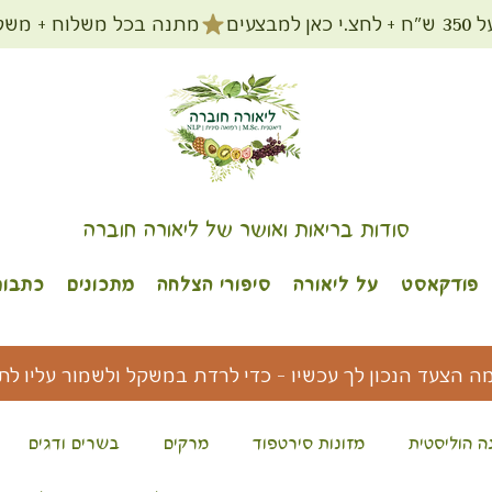
מתנה בכל משלוח + משלוח חינם עד הב
סודות בריאות ואושר של ליאורה חוברה
פודקאסט
על ליאורה
סיפורי הצלחה
מתכונים
כתבות
מה הצעד הנכון לך עכשיו - כדי לרדת במשקל ולשמור עליו לת
ה הוליסטית
מזונות סירטפוד
מרקים
בשרים ודגים