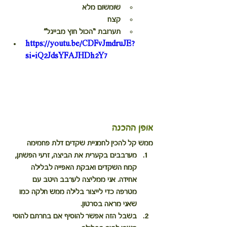
שומשום מלא
קצח
תערובת “הכול חוץ מבייגל”
https://youtu.be/CDFvJmdruJE?
si=iQ2JdsYFAJHDh2Y7
אופן ההכנה
ממש קל להכין לחמניית שקדים דלת פחמימה
מערבבים בקערית את הביצה, זרעי הפשתן, 
קמח השקדים ואבקת האפייה לבלילה 
אחידה. אני ממליצה לערבב היטב עם 
מטרפה כדי לייצור בלילה ממש חלקה כמו 
שאני מראה בסרטון.
בשבל הזה אפשר להוסיף אם בחרתם להוסי 