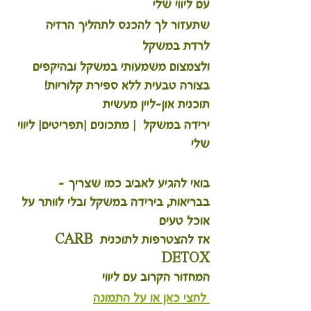
עם ליווי שלי
שתעזור לך להכנס לתהליך הרזיה
לרדת במשקל 
ולצמצום משמעותי במשקל ובהיקפים 
בצורה טבעית ללא ספירת קלוריות!
תוכנית און-ליין מעשית 
ירידה במשקל  | מתכונים |תפריטים| ליווי 
שלי
בואי להגיע לאביב כמו שצריך - 
בבריאות, בירידה במשקל ובלי לוותר על 
אוכל טעים
אז להצטרפות לתוכנית CARB 
DETOX 
המחזור הקרוב עם ליווי
 לחצי כאן או על התמונה