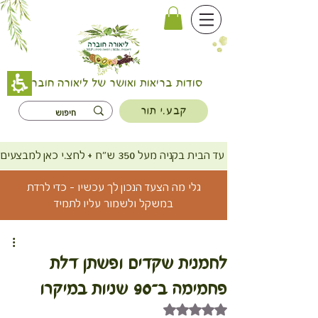
סודות בריאות ואושר של ליאורה חוברה
קבע.י תור
משלוח חינם עד הבית בקניה מעל 350 ש"ח + לחצ.י כאן למבצעים
גלי מה הצעד הנכון לך עכשיו - כדי לרדת
במשקל ולשמור עליו לתמיד
לחמנית שקדים ופשתן דלת
פחמימה ב־90 שניות במיקרו
דירוג של NaN מתוך 5 כוכבים