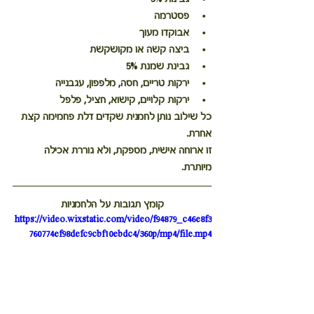
פסטרמה
אבוקדו מעוך
ביצה קשה או מקושקשת
גבינת שמנת 5%
ירקות טריים, חסה, מלפפון, עגבנייה
ירקות קלויים, קישוא, חציל, פלפל
כל שילוב נותן לחמנית שקדים דלת פחמימה קצת 
אחרת.
זו ארוחה אישית, מספקת, ולא גוררת אכילה 
מיותרת.
קומץ תגובות על הלחמניות
https://video.wixstatic.com/video/f94879_c46e8f3
760774ef98defc9cbf10ebdc4/360p/mp4/file.mp4