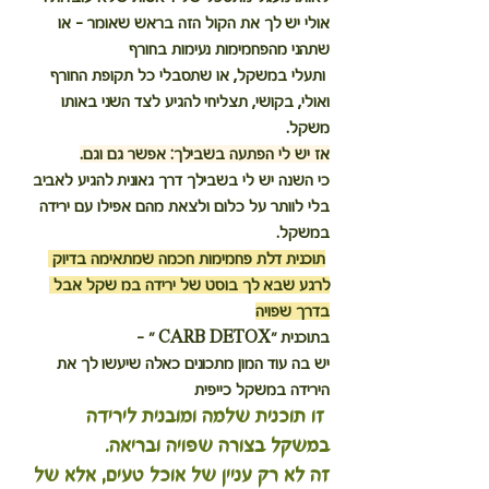
אולי יש לך את הקול הזה בראש שאומר - או 
שתהני מהפחמימות נעימות בחורף
 ותעלי במשקל, או שתסבלי כל תקופת החורף 
ואולי, בקושי, תצליחי להגיע לצד השני באותו 
משקל.
אז יש לי הפתעה בשבילך: אפשר גם וגם.
כי השנה יש לי בשבילך דרך גאונית להגיע לאביב
בלי לוותר על כלום ולצאת מהם אפילו עם ירידה 
במשקל.
תוכנית דלת פחמימות חכמה שמתאימה בדיוק 
לרגע שבא לך בוסט של ירידה במ שקל אבל 
בדרך שפויה
בתוכנית "CARB DETOX " - 
יש בה עוד המון מתכונים כאלה שיעשו לך את 
הירידה במשקל כייפית 
 זו תוכנית שלמה ומובנית לירידה 
במשקל בצורה שפויה ובריאה.
זה לא רק עניין של אוכל טעים, אלא של 