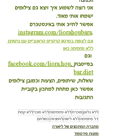
הכנתם?
אני רוצה לשמוע איך ויצא גם צילומים 
ישמחו אותי מאוד.
אפשר לתייג אותי באינסטגרם 
instagram.com/liorahoubara
.
וגם לצפות בסרטון קרקרים קראנצ'יים עם גרעינים 
ללא פחמימה כאן
 וגם 
בפייסבוק
 .
facebook.com/liora.hou
bar.diet
שאלות, שיתופים, הצעות וכמובן צילומים 
אפשר כאן מתחת למתכון בקוביית 
התגובות
ללא גלוטן
סוכרת
ללא פחמימות
ללא סוכר
ללא קמח
דל פחמימה
ללא לישה
לחמניות
כמולחם
מחברת המתכונים של ליאורה
מזונות סירטפוד