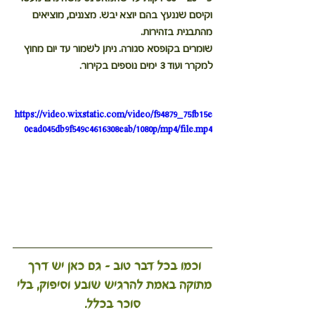
וקיסם שננעץ בהם יוצא יבש. מצננים, מוציאים 
מהתבנית בזהירות.
שומרים בקופסא סגורה. ניתן לשמור עד יום מחוץ 
למקרר ועוד 3 ימים נוספים בקירור.
https://video.wixstatic.com/video/f94879_75fb15e
0ead045db9f549c4616308eab/1080p/mp4/file.mp4
וכמו בכל דבר טוב – גם כאן יש דרך 
מתוקה באמת להרגיש שובע וסיפוק, בלי 
סוכר בכלל.