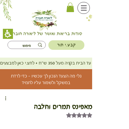
סודות בריאות ואושר של ליאורה חוברה
קבע.י תור
משלוח חינם עד הבית בקניה מעל 350 ש"ח + לחצ.י כאן למבצעים
גלי מה הצעד הנכון לך עכשיו - כדי לרדת
במשקל ולשמור עליו לתמיד
מאפינס תמרים וחלבה
דירוג של NaN מתוך 5 כוכבים