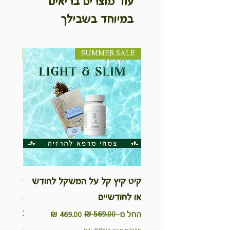
עוד מוצרים בריאים
במיוחד בשבילך
SUMMER SALE
NEW! חדש!
קיט קיץ קל על המשקל לחודש
ערכת ט
או לחודשיים
inable
Kit
מחיר רגיל
מחיר מבצע
החל מ-
מחיר
משלוח חינם מעל350 שח