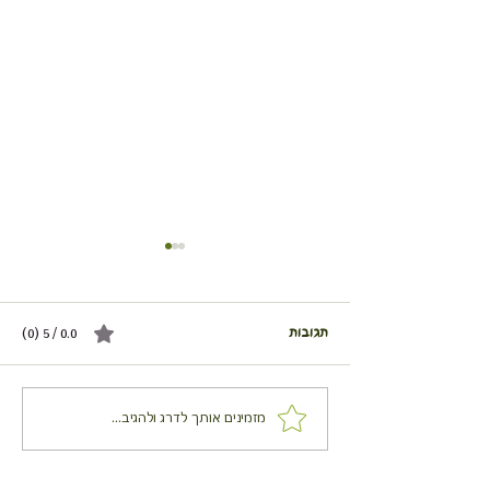
תגובות
0.0 / 5 ‏(0)
ים עם גבינת עיזים
מאפה תרד, צפתית ושיבולת
מזמינים אותך לדרג ולהגיב...
שועל