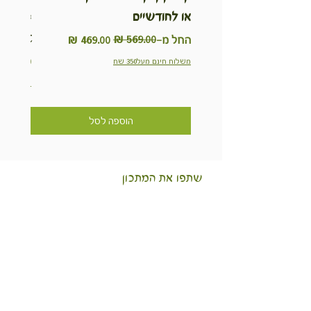
או לחודשיים
inable
Kit
מחיר רגיל
מחיר מבצע
החל מ-
מחיר
משלוח חינם מעל350 שח
משלוח חינם מ
הוספה לסל
שתפו את המתכון