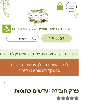
סודות בריאות ואושר של ליאורה חוברה
קבע.י תור
משלוח חינם עד הבית בקניה מעל 350 ש"ח + לחצ.י כאן למבצעים
גלי מה הצעד הנכון לך עכשיו - כדי לרדת
במשקל ולשמור עליו לתמיד
מרק חוביזה ועדשים כתומות
דירוג של NaN מתוך 5 כוכבים