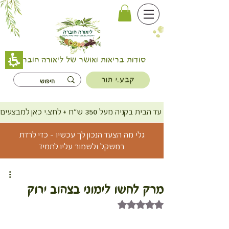
סודות בריאות ואושר של ליאורה חוברה
קבע.י תור
משלוח חינם עד הבית בקניה מעל 350 ש"ח + לחצ.י כאן למבצעים
גלי מה הצעד הנכון לך עכשיו - כדי לרדת
במשקל ולשמור עליו לתמיד
מרק לחשו לימוני בצהוב ירוק
דירוג של NaN מתוך 5 כוכבים