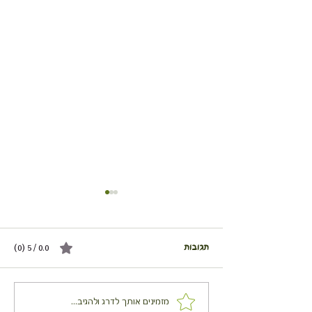
תגובות
0.0 / 5 ‏(0)
ים עם גבינת עיזים
מאפה תרד, צפתית ושיבולת
מזמינים אותך לדרג ולהגיב...