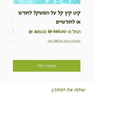
קיט קיץ קל על המשקל לחודש
ערכת ט
או לחודשיים
inable
Kit
מחיר רגיל
מחיר מבצע
החל מ-
מחיר
משלוח חינם מעל350 שח
משלוח חינם מ
הוספה לסל
שתפו את המתכון