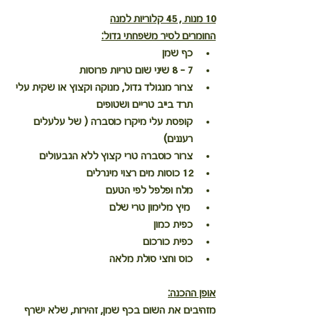
10 מנות , 45 קלוריות למנה
החומרים לסיר משפחתי גדול:
כף שמן
7 - 8 שיני שום טריות פרוסות
צרור מנגולד גדול, מנוקה וקצוץ או שקית עלי 
תרד בייב טריים ושטופים
קופסת עלי מיקרו כוסברה ( של עלעלים 
רעננים)
צרור כוסברה טרי קצוץ ללא הגבעולים
12 כוסות מים רצוי מינרלים
מלח ופלפל לפי הטעם
 מיץ מלימון טרי שלם
כפית כמון
כפית כורכום
כוס וחצי סולת מלאה
אופן ההכנה:
מזהיבים את השום בכף שמן, זהירות, שלא ישרף