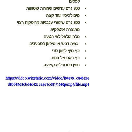
לפסים
300 גרם עדשים שחורות שטופות
מים לכיסוי ועוד קצת
300 גרם שימורי עגבניות מרוסקות רצוי 
מתוצרת איטלקית
מלח ופלפל לפי הטעם
 כפית דבש או סילאן לטבעונים
כף מיץ לימון טרי
כף ראס אל חנות
חופן פטרוזיליה קצוצה
https://video.wixstatic.com/video/f94879_c84b2a6
d8bb84d8cbd4c42ccaae1cd51/1080p/mp4/file.mp4