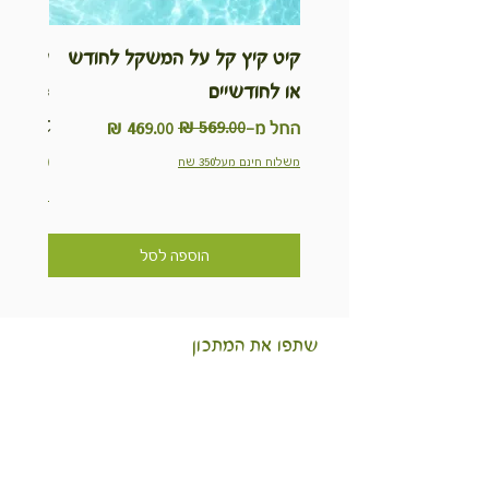
קיט קיץ קל על המשקל לחודש
ערכת ט
או לחודשיים
inable
Kit
מחיר רגיל
מחיר מבצע
החל מ-
מחיר
משלוח חינם מעל350 שח
משלוח חינם מ
הוספה לסל
שתפו את המתכון