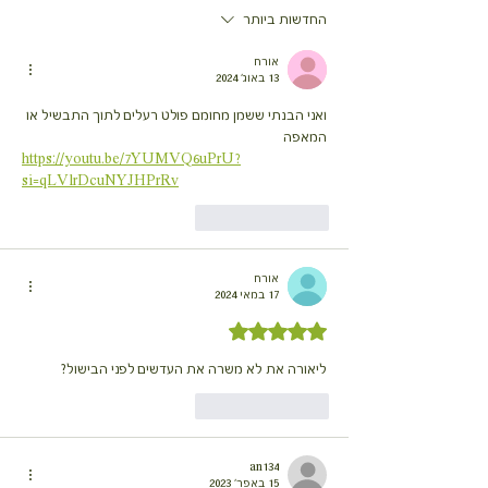
החדשות ביותר
אורח
13 באוג׳ 2024
ואני הבנתי ששמן מחומם פולט רעלים לתוך התבשיל או 
המאפה
https://youtu.be/7YUMVQ6uPrU?
si=qLVlrDcuNYJHPrRv
לייק
להשיב
אורח
17 במאי 2024
דירוג של 5 מתוך 5 כוכבים
ליאורה את לא משרה את העדשים לפני הבישול?
לייק
להשיב
an134
15 באפר׳ 2023