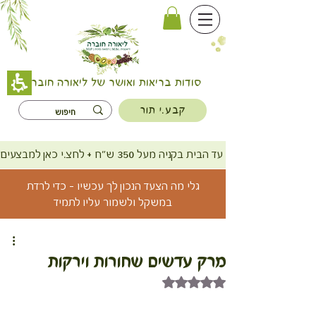
סודות בריאות ואושר של ליאורה חוברה
קבע.י תור
משלוח חינם עד הבית בקניה מעל 350 ש"ח + לחצ.י כאן למבצעים
גלי מה הצעד הנכון לך עכשיו - כדי לרדת
במשקל ולשמור עליו לתמיד
מרק עדשים שחורות וירקות
דירוג של NaN מתוך 5 כוכבים