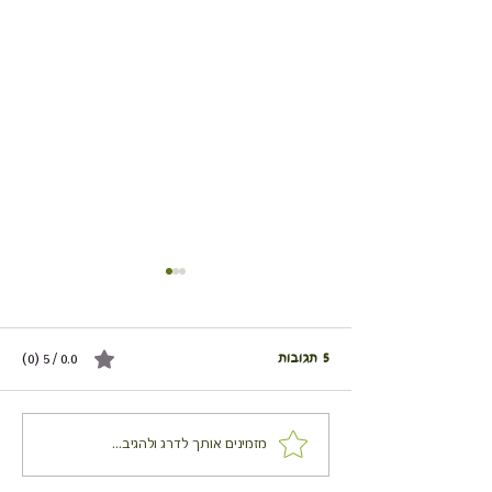
5 תגובות
0.0 / 5 ‏(0)
אורז צהוב בירוקים וגרעיני חמניה
מזמינים אותך לדרג ולהגיב...