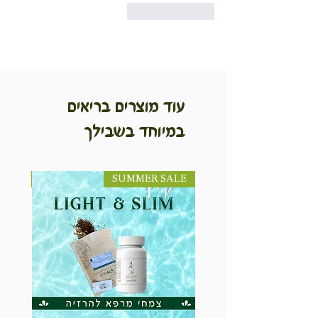
לייק
להשיב
עוד מוצרים בריאים
במיוחד בשבילך
SUMMER SALE
NEW! חדש!