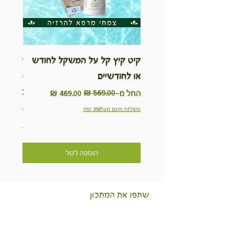
קיט קיץ קל על המשקל לחודש
ערכת ט
או לחודשיים
inable
Kit
מחיר רגיל
מחיר מבצע
החל מ-
מחיר
משלוח חינם מעל350 שח
משלוח חינם מ
הוספה לסל
שתפו את המתכון