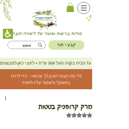
סודות בריאות ואושר של ליאורה חוברה
קבע.י תור
משלוח חינם עד הבית בקניה מעל 350 ש"ח + לחצ.י כאן למבצעים
גלי מה הצעד הנכון לך עכשיו - כדי לרדת
במשקל ולשמור עליו לתמיד
מרק קרופניק בטטות
דירוג של NaN מתוך 5 כוכבים