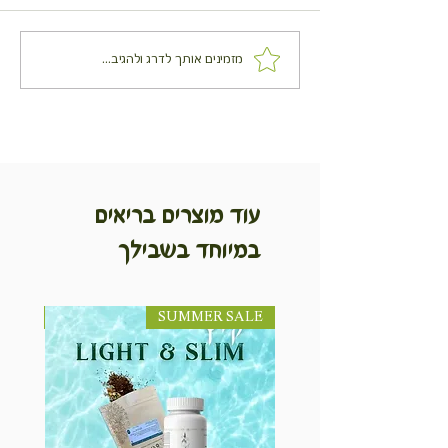
ים עם גבינת עיזים
מאפה תרד, צפתית ושיבולת
מזמינים אותך לדרג ולהגיב...
שועל
עוד מוצרים בריאים
במיוחד בשבילך
SUMMER SALE
NEW! חדש!