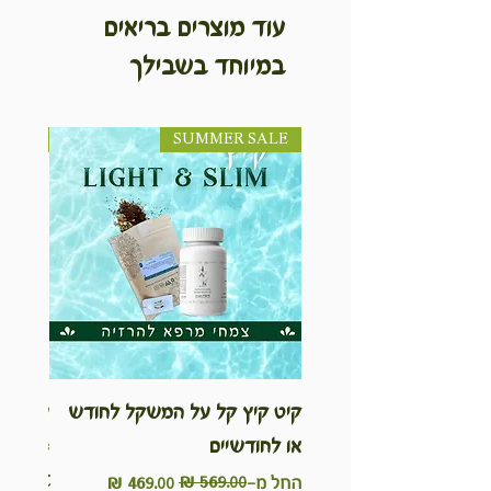
עוד מוצרים בריאים
במיוחד בשבילך
SUMMER SALE
NEW! חדש!
קיט קיץ קל על המשקל לחודש
ערכת ט
או לחודשיים
inable
Kit
מחיר רגיל
מחיר מבצע
החל מ-