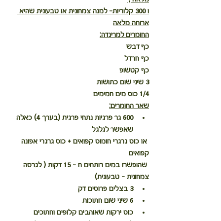
ו 300 קלוריות- למנה צמחונית או טבעונית שהיא 
ארוחה מלאה
החומרים למרינדה:
כף דבש
כף חרדל
כף קטשופ
3 שיני שום כתושות
1/4 כוס מים חמימים
שאר החומרים:
600 גר פרגיות נתחי פרגית (בערך 4) כאלה 
שאפשר לגלגל
 או כוס גרגרי חומוס קפואים + כוס גרגרי אפונה 
קפואים
 שהופשרו במים רותחים ח - 15 דקות ( לגרסה 
צמחונית - טבעונית)
3 בצלים פרוסים דק
6 שיני שום חתוכות
כוס ירקות שאוהבים קלופים וחתוכים 