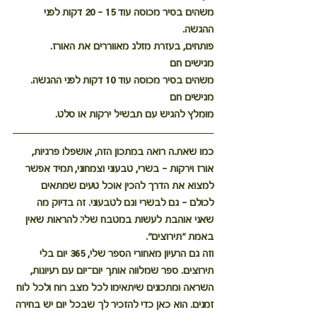
משהים בסיר מכוסה עוד 15 - 20 דקות לפני 
ההגשה.
פותחים, בעזרת מזלג מאווררים את האורז.
מגישים חם
משהים בסיר מכוסה עוד 10 דקות לפני ההגשה.
מגישים חם
מומלץ להגיש עם תבשיל ירקות או סלט.
כמו שאת.ה רואה במתכון הזה, 
אושפלו פרגיות, 
אורז וירקות – בשרי, טבעוני וצמחוני
, תמיד אפשר 
למצוא את הדרך להכין אוכל טעים שמתאים 
לכולם – גם לבשרי וגם לטבעוני. זה בדיוק מה 
שאני אוהבת לעשות במטבח שלי: להראות שאין 
באמת "תירוצים".
וזה גם הרעיון מאחורי הספר שלי, 
365 יום בלי 
תירוצים
. ספר שמלווה אותך יום־יום עם רעיונות, 
השראה ומתכונים שיתאימו לכל מצב רוח ולכל לוח 
זמנים. הוא כאן כדי להזכיר לך שבכל יום יש בחירה 