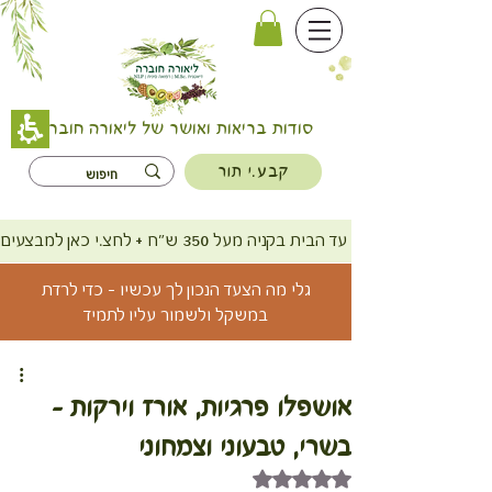
סודות בריאות ואושר של ליאורה חוברה
קבע.י תור
משלוח חינם עד הבית בקניה מעל 350 ש"ח + לחצ.י כאן למבצעים
גלי מה הצעד הנכון לך עכשיו - כדי לרדת
במשקל ולשמור עליו לתמיד
אושפלו פרגיות, אורז וירקות -
בשרי, טבעוני וצמחוני
דירוג של NaN מתוך 5 כוכבים