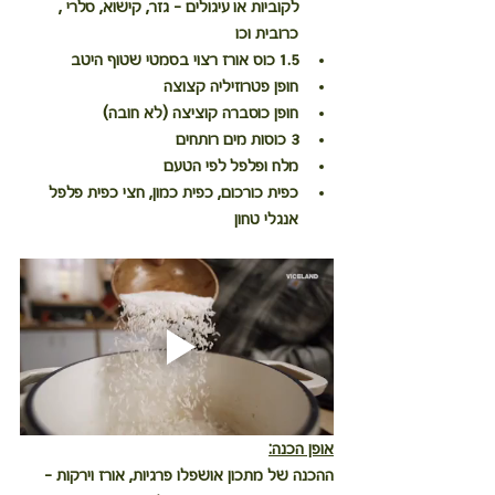
לקוביות או עיגולים - גזר, קישוא, סלרי , 
כרובית וכו
1.5 כוס אורז רצוי בסמטי שטוף היטב
חופן פטרוזיליה קצוצה
חופן כוסברה קוציצה (לא חובה)
3 כוסות מים רותחים
מלח ופלפל לפי הטעם
כפית כורכום, כפית כמון, חצי כפית פלפל 
אנגלי טחון
אופן הכנה:
ההכנה של מתכון אושפלו פרגיות, אורז וירקות - 