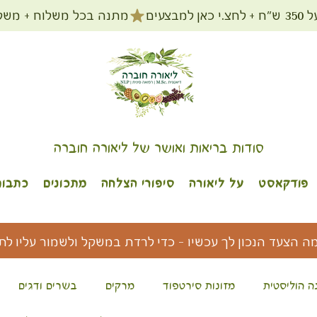
מתנה בכל משלוח + משלוח חינם עד הב
סודות בריאות ואושר של ליאורה חוברה
פודקאסט
על ליאורה
סיפורי הצלחה
מתכונים
כתבות
מה הצעד הנכון לך עכשיו - כדי לרדת במשקל ולשמור עליו לת
ה הוליסטית
מזונות סירטפוד
מרקים
בשרים ודגים