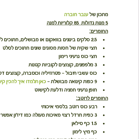
מתכון של 
ענבר חוברה
5 מנות גדולות  85 קלוריות למנה
החומרים:
2.5 סלקים בינונים בוואקום או מבושלים, חתוכים לקוביות
חצי שקית של חסות מסוגים שונים חתוכים לסלט
חצי כוס גרעיני רימון
3 מלפפונים, קצוצים לקוביות קטנות
כוס עשבי תיבול - פטרוזיליה וכוסברה, קצוצים דק
9 כפות קינואה מבושלת - 
כאן תלמדו איך להכין קי
חופן גרעיני חמניה ודלעת לקישוט
החומרים לרוטב:
רבע כוס רוטב בלסמי איכותי
3 כפית חרדל רצוי מאיכות מעולה כמו דיז'ון אפשר גם עם גרגרים
1.5 כף סילאן
כף מיץ לימון