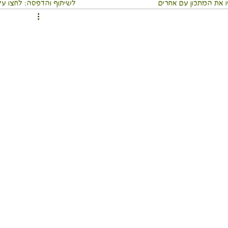
 את המתכון עם אחרים
⬇️לשיתוף והדפסה: לחצו על 3 הנקודו
ממרחים ומטבלים
מאפים
ארוחה שלמה בכלי אחד
וסבתא
מאכלי עדות ועמים
משקאות
מתכוני חגים
כי אוכל מסביב לעולם
מדריכים בריאים
לים
גוף ונפש
טיולים חגים ואירועים