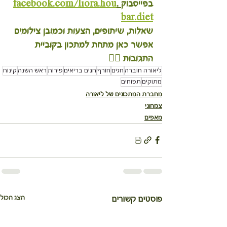
בפייסבוק
 .
facebook.com/liora.hou
bar.diet
שאלות, שיתופים, הצעות וכמובן צילומים 
אפשר כאן מתחת למתכון בקוביית 
התגובות 👇🏽
ליאורה חוברה
חגים
חורף
חגים בריאים
פירות
ראש השנה
קינוח
מתוקים
תפוחים
מחברת המתכונים של ליאורה
צמחוני
מאפים
הצג הכול
פוסטים קשורים