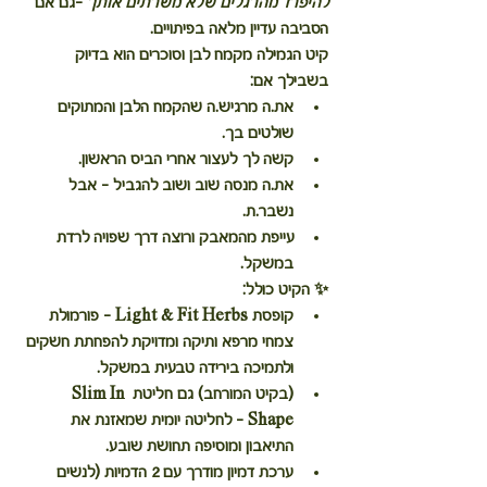
להיפרד מהרגלים שלא משרתים אותך
 –גם אם 
הסביבה עדיין מלאה בפיתויים.
קיט הגמילה מקמח לבן וסוכרים
 הוא בדיוק 
בשבילך אם:
את.ה מרגיש.ה שהקמח הלבן והמתוקים 
שולטים בך.
קשה לך לעצור אחרי הביס הראשון.
את.ה מנסה שוב ושוב להגביל – אבל 
נשבר.ת.
עייפת מהמאבק ורוצה דרך שפויה לרדת 
במשקל.
✨ הקיט כולל:
קופסת 
Light & Fit Herbs
 – פורמולת 
צמחי מרפא ותיקה ומדויקת להפחתת חשקים 
ולתמיכה בירידה טבעית במשקל.
(בקיט המורחב) גם 
חליטת Slim In 
Shape
 – לחליטה יומית שמאזנת את 
התיאבון ומוסיפה תחושת שובע.
ערכת דמיון מודרך
 עם 2 הדמיות (לנשים 