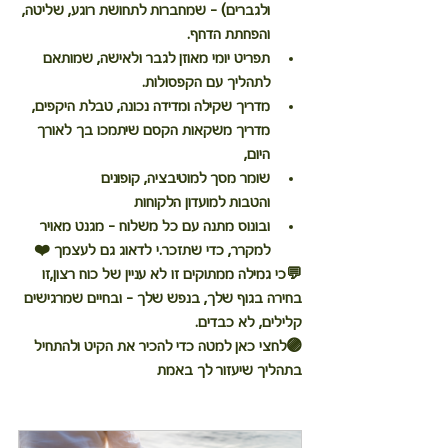
ולגברים) – שמחברות לתחושת רוגע, שליטה, 
והפחתת הדחף.
תפריט יומי מאוזן
 לגבר ולאישה, שמותאם 
לתהליך עם הקפסולות.
מדריך שקילה ומדידה נכונה, טבלת היקפים, 
מדריך משקאות הקסם
 שיתמכו בך לאורך 
היום,
שומר מסך למוטיבציה
, 
קופונים 
והטבות
 למועדון הלקוחות
ובונוס מתנה עם כל משלוח – 
מגנט מאויר 
למקרר
, כדי שתזכר.י לדאוג גם לעצמך ❤️
💬כי גמילה ממתוקים זו לא עניין של כוח רצון,זו 
בחירה בגוף שלך, בנפש שלך – ובחיים שמרגישים 
קלילים, לא כבדים.
🟣
לחצי כאן למטה כדי להכיר את הקיט ולהתחיל 
בתהליך שיעזור לך באמת