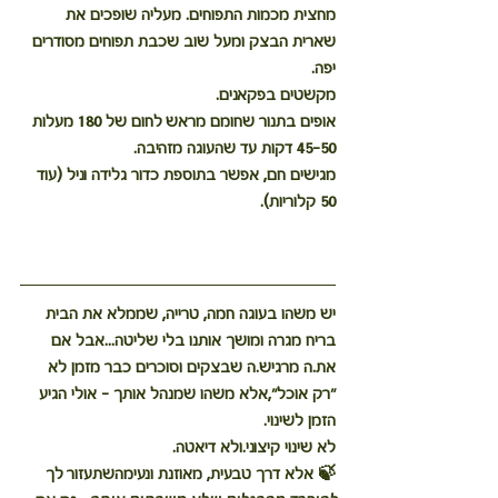
מחצית מכמות התפוחים. מעליה שופכים את 
שארית הבצק ומעל שוב שכבת תפוחים מסודרים 
יפה.
מקשטים בפקאנים.
אופים בתנור שחומם מראש לחום של 180 מעלות 
45-50 דקות עד שהעוגה מזהיבה.
מגישים חם, אפשר בתוספת כדור גלידה וניל (עוד 
50 קלוריות).
יש משהו בעוגה חמה, טרייה, שממלא את הבית 
בריח מגרה ומושך אותנו בלי שליטה...אבל אם 
את.ה מרגיש.ה שבצקים וסוכרים כבר מזמן לא 
"רק אוכל",אלא משהו שמנהל אותך – אולי הגיע 
הזמן לשינוי.
לא שינוי קיצוני.ולא דיאטה.
🍃 אלא דרך טבעית, מאוזנת ונעימהשתעזור לך 