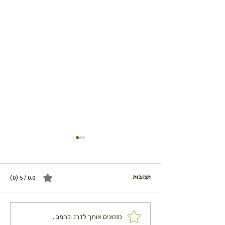
תגובות
0.0 / 5 ‏(0)
קראמבל תפוחים - גלידת
מזמינים אותך לדרג ולהגיב...