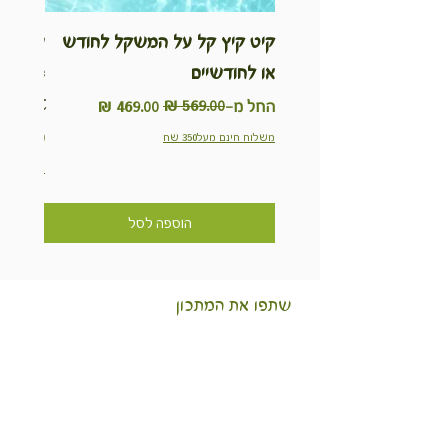
קיט קיץ קל על המשקל לחודש
ערכת ט
או לחודשיים
inable
Kit
מחיר רגיל
מחיר מבצע
החל מ-
מחיר
משלוח חינם מעל350 שח
משלוח חינם מ
הוספה לסל
שתפו את המתכון