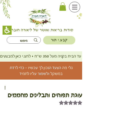
סודות בריאות ואושר של ליאורה חוברה
קבע.י תור
משלוח חינם עד הבית בקניה מעל 350 ש"ח + לחצ.י כאן למבצעים
גלי מה הצעד הנכון לך עכשיו - כדי לרדת
במשקל ולשמור עליו לתמיד
עוגת תפוחים ותבלינים מחממים
דירוג של NaN מתוך 5 כוכבים