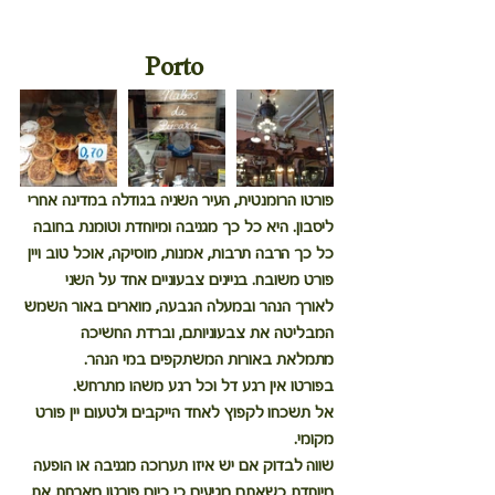
Porto
פורטו הרומנטית, העיר השניה בגודלה במדינה אחרי 
ליסבון. היא כל כך מגניבה ומיוחדת וטומנת בחובה 
כל כך הרבה תרבות, אמנות, מוסיקה, אוכל טוב ויין 
פורט משובח. בניינים צבעוניים אחד על השני 
לאורך הנהר ובמעלה הגבעה, מוארים באור השמש 
המבליטה את צבעוניותם, וברדת החשיכה 
מתמלאת באורות המשתקפים במי הנהר.
בפורטו אין רגע דל וכל רגע משהו מתרחש.
אל תשכחו לקפוץ לאחד הייקבים ולטעום יין פורט 
מקומי.
שווה לבדוק אם יש איזו תערוכה מגניבה או הופעה 
מיוחדת כשאתם מגיעים כי כיום פורטו מארחת את 