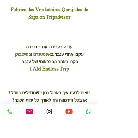
 Fabrica das Verdadeiras Queijadas da 
Sapa on Tripadvisor
עזרה בעריכה: ענבר חוברה
עקבו אחרי ענבר ב
אינסטגרם
 ו
בפייסבוק
בקרו באתר הבינלאומי של ענבר 
I AM Endless Trip
רוצים לדעת איך לאכול נכון כשמטיילים בחו״ל?
או בכל הזדמנות וחג לאורך כל ימות השנה?
הכירו את הספר 365 יום בלי תירוצים 
פרטים
בלחיצה כאן
 או לרכישה מיידית