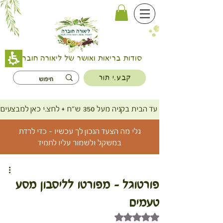
סודות בריאות ואושר של ליאורה חוברה
קבע.י תור
משלוח חינם עד הבית בקניה מעל 350 ש"ח + לחצ.י כאן למבצעים
גלי מה הצעד הנכון לך עכשיו - כדי לרדת
במשקל ולשמור עליו לתמיד
פורטוגל - מפורטו לליסבון מסע
טעמים
דירוג של NaN מתוך 5 כוכבים