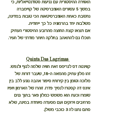
האווירה ההיסטורית עם נגיעות סטודנטייאליות, כי 
במשך 5 עשורים האוניברסיטה של קויימברה 
נחשבת כאחת האוניברסיטאות הכי טובות במדינה, 
משלבות יחד בהרמוניה כל כך ייחודית.
אם תצאו קצת החוצה מהרובע ההיסטורי העתיק 
תוכלו גם להתאהב בחלקה היותר מודרני של העיר.
Quinta Das Lagrimas
קווינטה דס לגרימס זאת חוויה שלמה לגוף ולנפש. 
זהו מלון עתיק מהמאה ה-18, שעבר דורות של 
מלוכה וטומן בין קירותיו סיפור אהבה נוגע ללב בין 
אינס דה קסטרו לנסיך פדרו. זוהרו של הארמון ויופיו 
שומרו וכעת הוא משמש כמלון פאר בתוך גנים 
מרהיבים וירוקים ועם מסעדה מיוחדת במינה, שלא 
סתם נתנו לה 3 כוכבי משלן.