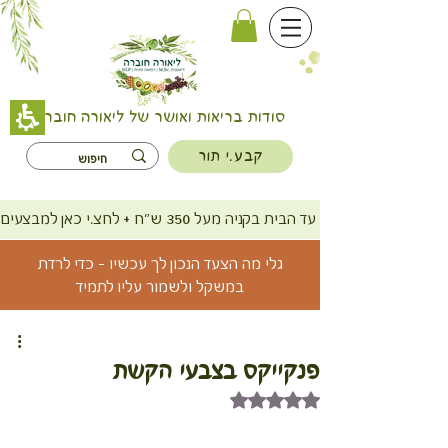
סודות בריאות ואושר של ליאורה חוברה
קבע.י תור
משלוח חינם עד הבית בקניה מעל 350 ש"ח + לחצ.י כאן למבצעים
גלי מה הצעד הנכון לך עכשיו - כדי לרדת
במשקל ולשמור עליו לתמיד
פנקייקס בצבעי הקשת
דירוג של NaN מתוך 5 כוכבים