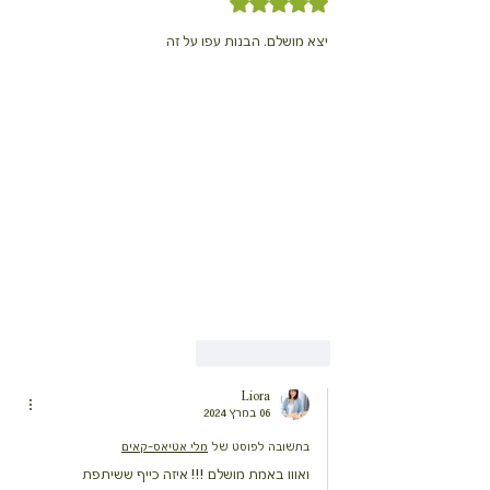
דירוג של 5 מתוך 5 כוכבים
יצא מושלם. הבנות עפו על זה 
לייק
להשיב
Liora
06 במרץ 2024
בתשובה לפוסט של
מלי אטיאס-קאים
ואווו באמת מושלם !!! איזה כייף ששיתפת