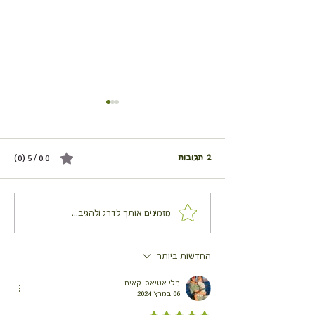
2 תגובות
0.0 / 5 ‏(0)
בננה סושי
אים עם / בלי פירות
מזמינים אותך לדרג ולהגיב...
החדשות ביותר
מלי אטיאס-קאים
06 במרץ 2024