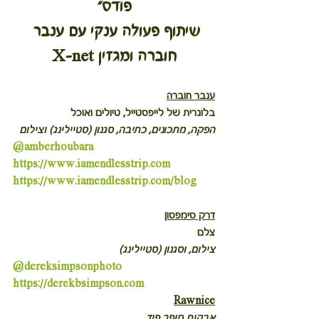
פודס״
שיתוף פעולה ענקי עם ענבר 
חוברה ומגזין X-net
ענבר חוברה
בלוגרית של לייפסטייל, טיולים ואוכל
הפקה, מתכונים, כתיבה, סגנון (סטיילינג) וצילום
@amberhoubara
https://www.iamendlesstrip.com
https://www.iamendlesstrip.com/blog
דרק סימפסון
צלם
צילום, וסגנון (סטיילינג)
@dereksimpsonphoto
https://derekbsimpson.com
Rawnice
אבקות סופר פוד