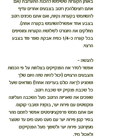
באותן הקערות ששימשו להכנת התערובת (אם 
אתם רוציםלהכין רוטב בצבעים אחרים עדיף 
להשתמש בקערות נקיות, ואם אתם מכינים רוטב 
בצבע אחד אפשרלהשתמש בקערה אחת). 
מחלקים את היוגורט לשלושת הקערות ומוסיפים 
בכל קערה כ-1/4 כפית אבקת סופר פוד בצבע 
הרצוי. 
להגשה - 
אפשר לסדר את הפנקייקים בצלחות על פי הכמות 
והצבעים הרצויים (יכול להיות שזה היום שלך 
ושמגיע לךאת כולם בערימה אחת!) מוודאים שעל 
כל שכבת פנקייק יש שכבת רוטב. 
שופכים את שאריות הרוטב מעל השכבה העליונה 
ומקשטים עם פירות יער, בוקיניז ושבבי קוקוס. 
אם אתם ממש פרפקציוניסטים אפשר לחמם מהר 
בסיר קטן פירות יער עם מעט מעט מים עד שנוצר 
מעיןרוטב פירות יער ולשפוך מעל הפנקייקים 
ולאכול מיד. 