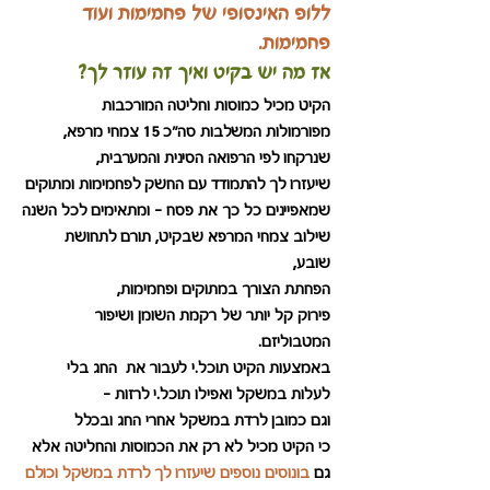
ללופ האינסופי של פחמימות ועוד 
פחמימות.
אז מה יש בקיט ואיך זה עוזר לך?
הקיט מכיל כמוסות וחליטה המורכבות
מפורמולות המשלבות סה"כ 15 צמחי מרפא,
שנרקחו לפי הרפואה הסינית והמערבית, 
שיעזרו לך להתמודד עם החשק לפחמימות ומתוקים 
שמאפיינים כל כך את פסח - ומתאימים לכל השנה
שילוב צמחי המרפא שבקיט, תורם לתחושת 
שובע, 
הפחתת הצורך במתוקים ופחמימות,
פירוק קל יותר של רקמת השומן ושיפור 
המטבוליזם.
באמצעות הקיט תוכל.י לעבור את  החג בלי 
לעלות במשקל ואפילו תוכל.י לרזות - 
וגם כמובן לרדת במשקל אחרי החג ובכלל
כי הקיט מכיל לא רק את הכמוסות והחליטה אלא 
גם 
בונוסים נוספים שיעזרו לך לרדת במשקל וכולם 