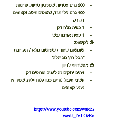
200 גרם פטריות שמפיניון טריות, פרוסות
400 גרם עלי תרד, שטופים היטב וקצוצים 
דק דק
1 כפית מלח דק
1 כפית אורגנו יבש
🧆 
לקישוט:
שומשום שחור / שומשום מלא / תערובת 
"הכל חוץ מבייגלה"
🥣 
אפשרויות לגיוון:
זיתים ירוקים מגולענים ופרוסים דק
עשבי תיבול טריים כמו פטרוזיליה, שמיר או 
נענע קצוצים
https://www.youtube.com/watch?
v=vdd_fVLO2Ro