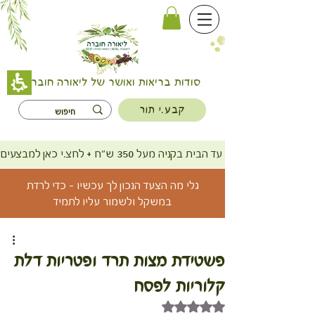
סודות בריאות ואושר של ליאורה חוברה
קבע.י תור
משלוח חינם עד הבית בקניה מעל 350 ש"ח + לחצ.י כאן למבצעים
גלי מה הצעד הנכון לך עכשיו - כדי לרדת
במשקל ולשמור עליו לתמיד
פשטידת מצות תרד ופטריות דלת
קלוריות לפסח
דירוג של NaN מתוך 5 כוכבים