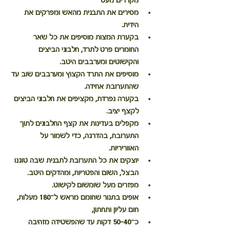
מקררים מעט
מסירים את התבנית מהאש ומפרקים את 
הידית.
בקערת המצות מוסיפים את כל שאר 
החומרים פרט לתרד, חלבוני הביצים 
והקישוטים ומערבבים היטב.
מוסיפים את התרד הקצוץ ומערבבים שוב עד 
שהתערובת אחידה.
בקערה נפרדת, מקציפים את חלבוני הביצים 
לקצף יציב.
מקפלים בעדינות את קצף החלבונים לתוך 
התערובת, בהדרגה, כדי לשמור על 
האווריריות.
יוצקים את כל התערובת לתבנית שבה טוגנו 
הבצל, השום והפטריות, ומהדקים היטב.
מפזרים מעל שומשום לקישוט.
אופים בתנור שחומם מראש ל־180 מעלות, 
חום עליון ותחתון,
כ־40–50 דקות עד שהפשטידה מזהיבה 