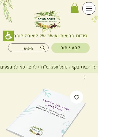
סודות בריאות ואושר של ליאורה חוברה
קבע.י תור
משלוח חינם עד הבית בקניה מעל 350 ש"ח + לחצ.י כאן למבצעים