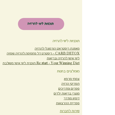
תוכניות ליווי להרזיה
תוכניות ליווי להרזיה
מאוזנת ריסטראט הורמונלי להרזיה
CARB DETOX -
ריסטרט דל פחמימה להרזיה שפויה
ליווי אישי להרזיה ובריאות
Re start - Your Winning Diet
תוכנית ליווי אישי משולבת
מומלצים בחנות
צמחי מרפא
תפריטי הרזיה
ספרים ומדריכים
מוצרי בריאות ילדים
דימיון מודרך
ספריית ההרצאות
שירות לחברות