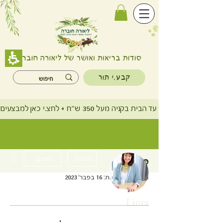
סודות בריאות ואושר של ליאורה חוברה
קבע.י תור
משלוח חינם עד הבית בקניה מעל 350 ש"ח + לחצ.י כאן למבצעים
ions
הודעה
מעקב
פרופיל
תאריך הצטרפות: 16 בפבר׳ 2023
Liora