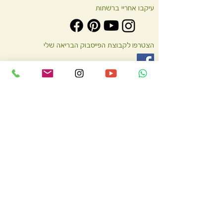
עיקבו אחריי ברשתות
הצטרפו לקבוצת הפייסבוק הבריאה שלי
הצהרת נגישות
כל הזכויות שמורות לסודות בריאות ואושר של ליאורה חוברה.
©
Liora Houbara
המידע באתר אינו מהווה התויה רפואית. תמיד יש להתיעץ בכל
נושא רפואי עם גורם רפואי מוסמך כמו רופא או דיאטנית קלינית.
תקנון האתר כולל מדיניות ביטול עסקה והחזרות מוצרים
מדיניות פרטיות
בניית האתר ועיצוב -
ענבר חוברה |
לאתר של ענבר |
צילומים -
עודד חוברה, ענבר חוברה, ליאורה חוברה