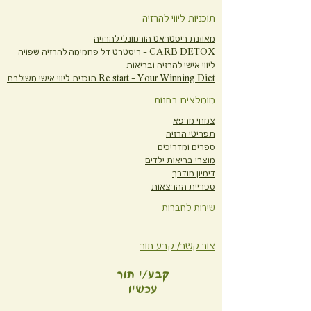
תוכניות ליווי להרזיה
מאוזנת ריסטראט הורמונלי להרזיה
CARB DETOX -
ריסטרט דל פחמימה להרזיה שפויה
ליווי אישי להרזיה ובריאות
Re start - Your Winning Diet
תוכנית ליווי אישי משולבת
מומלצים בחנות
צמחי מרפא
תפריטי הרזיה
ספרים ומדריכים
מוצרי בריאות ילדים
דימיון מודרך
ספריית ההרצאות
שירות לחברות
צור קשר/ קבע תור
קבע/י תור
עכשיו