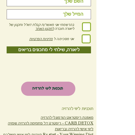
בהרשמתי אני מאשר/ת קבלת דוא"ל ותקנון של
ליאורה חוברה
לתקנון האתר
אני מסכימ.ה ל
מדיניות הפרטיות
ליאורה, שילחי לי מתכונים בריאים
תוכניות ליווי להרזיה
תוכניות ליווי להרזיה
מאוזנת ריסטראט הורמונלי להרזיה
CARB DETOX -
ריסטרט דל פחמימה להרזיה שפויה
ליווי אישי להרזיה ובריאות
Re start - Your Winning Diet
תוכנית ליווי אישי משולבת