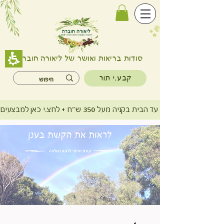
סודות בריאות ואושר של ליאורה חוברה
קבע.י תור
משלוח חינם עד הבית בקניה מעל 350 ש"ח + לחצ.י כאן למבצעים