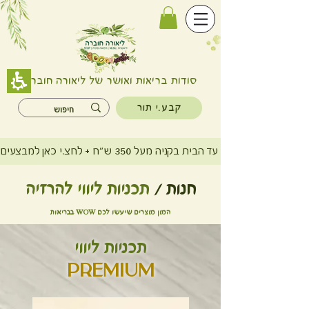
סודות בריאות ואושר של ליאורה חוברה
קבע.י תור
משלוח חינם עד הבית בקניה מעל 350 ש"ח + לחצ.י כאן למבצעים
חנות /
תכניות ליווי להרזיה
המון מוצרים שיעשו לכם WOW בבריאות
תכניות ליווי
Premium