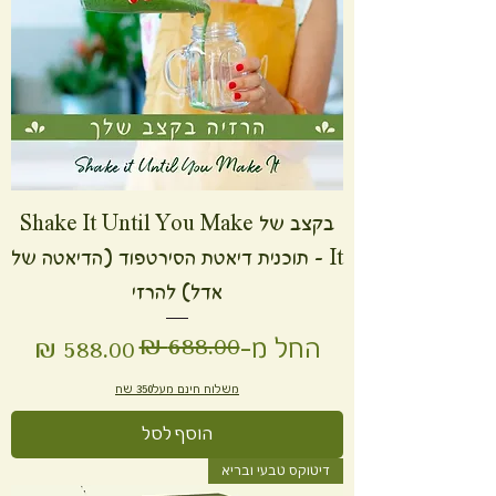
בקצב של Shake It Until You Make
It - תוכנית דיאטת הסירטפוד (הדיאטה של
אדל) להרזי
מחיר רגיל
מחיר מבצע
החל מ-
משלוח חינם מעל350 שח
הוסף לסל
דיטוקס טבעי ובריא