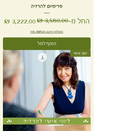
פרימיום להרזיה
מחיר רגיל
מחיר מבצע
החל מ-
משלוח חינם מעל350 שח
הוסף לסל
יעוץ אישי