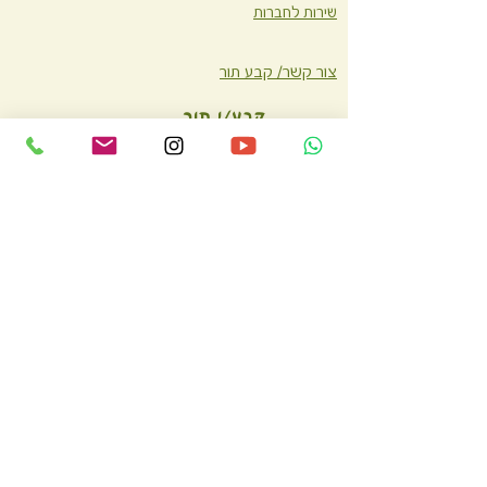
שירות לחברות
צור קשר/ קבע תור
קבע/י תור
עכשיו
עיקבו אחריי ברשתות
הצטרפו לקבוצת הפייסבוק הבריאה שלי
הצהרת נגישות
כל הזכויות שמורות לסודות בריאות ואושר של ליאורה חוברה.
©
Liora Houbara