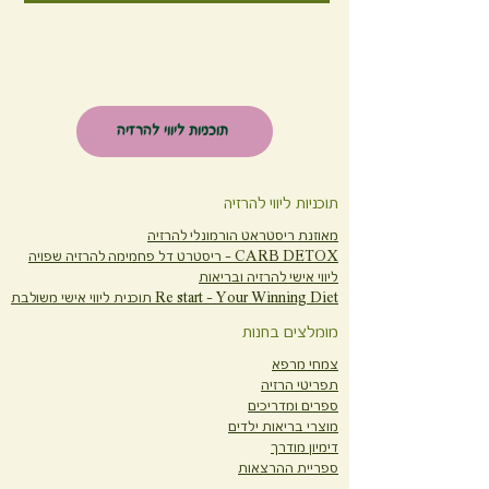
תוכניות ליווי להרזיה
תוכניות ליווי להרזיה
מאוזנת ריסטראט הורמונלי להרזיה
CARB DETOX -
ריסטרט דל פחמימה להרזיה שפויה
ליווי אישי להרזיה ובריאות
Re start - Your Winning Diet
תוכנית ליווי אישי משולבת
מומלצים בחנות
צמחי מרפא
תפריטי הרזיה
ספרים ומדריכים
מוצרי בריאות ילדים
דימיון מודרך
ספריית ההרצאות