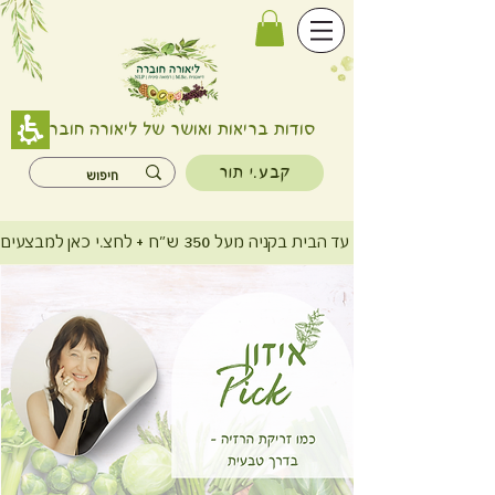
סודות בריאות ואושר של ליאורה חוברה
קבע.י תור
משלוח חינם עד הבית בקניה מעל 350 ש"ח + לחצ.י כאן למבצעים