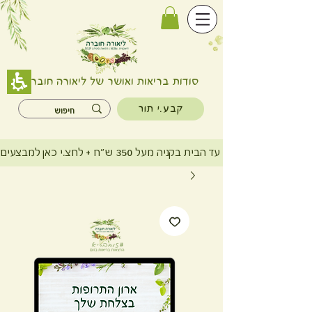
סודות בריאות ואושר של ליאורה חוברה
קבע.י תור
משלוח חינם עד הבית בקניה מעל 350 ש"ח + לחצ.י כאן למבצעים