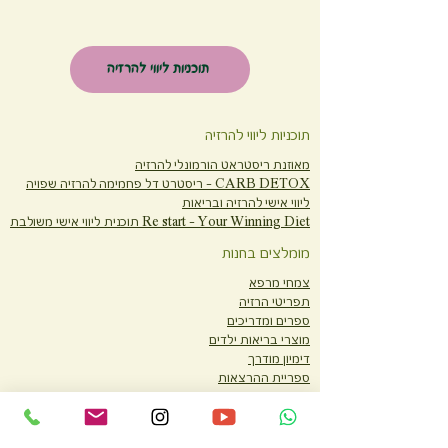
תוכניות ליווי להרזיה
תוכניות ליווי להרזיה
מאוזנת ריסטראט הורמונלי להרזיה
CARB DETOX -
ריסטרט דל פחמימה להרזיה שפויה
ליווי אישי להרזיה ובריאות
Re start - Your Winning Diet
תוכנית ליווי אישי משולבת
מומלצים בחנות
צמחי מרפא
תפריטי הרזיה
ספרים ומדריכים
מוצרי בריאות ילדים
דימיון מודרך
ספריית ההרצאות
שירות לחברות