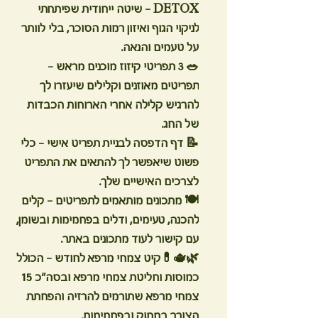
DETOX
– שיטה ייחודית שפיתחתי
לניקוי הגוף ואיזון רמות הסוכר, בלי לוותר
על טעמים והנאה.
🥗
3 תפריטי קיזוז מוכנים מראש
–
תפריטים מאוזנים וקלילים שיעזרו לך
להרגיש קלילה אחרי הארוחות הכבדות
של החג.
📝
דף הדפסה לבניית תפריט אישי
– כלי
פשוט שיאפשר לך להתאים את התפריט
לצרכים האישיים שלך.
🍽️
מתכונים מותאמים לתפריטים
– קלים
להכנה, טעימים, ודלים בפחמימות ובשומן,
עם קישור לעוד מתכונים באתר.
🌿🫖💊
קיט צמחי מרפא לחודש
- הכולל
כמוסות וחליטת צמחי מרפא ובסה"כ 15
צמחי מרפא שתורמים להרזיה והפחתת
הצורך במתוק ובפחמימות.