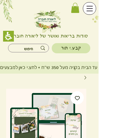
סודות בריאות ואושר של ליאורה חוברה
קבע.י תור
משלוח חינם עד הבית בקניה מעל 350 ש"ח + לחצ.י כאן למבצעים