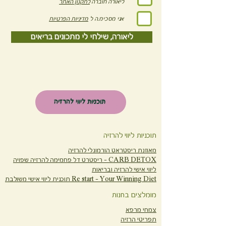
ליאורה חוברה
לתקנון האתר
אני מסכימ.ה ל
מדיניות הפרטיות
ליאורה, שילחי לי מתכונים בריאים
תוכניות ליווי להרזיה
תוכניות ליווי להרזיה
מאוזנת ריסטראט הורמונלי להרזיה
CARB DETOX -
ריסטרט דל פחמימה להרזיה שפויה
ליווי אישי להרזיה ובריאות
Re start - Your Winning Diet
תוכנית ליווי אישי משולבת
מומלצים בחנות
צמחי מרפא
תפריטי הרזיה