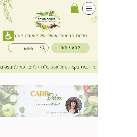
סודות בריאות ואושר של ליאורה חוברה
קבע.י תור
משלוח חינם עד הבית בקניה מעל 350 ש"ח + לחצ.י כאן למבצעים