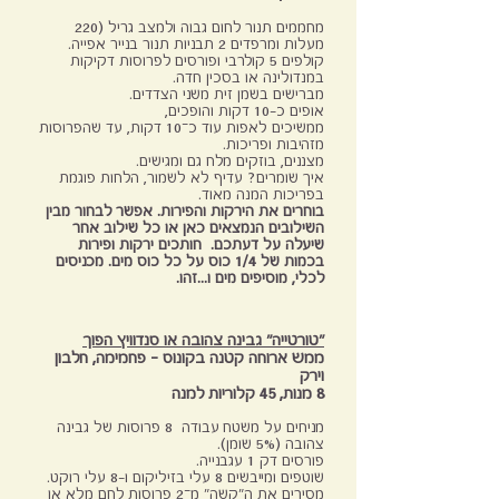
מחממים תנור לחום גבוה ולמצב גריל (220
מעלות ומרפדים 2 תבניות תנור בנייר אפייה.
קולפים 5 קולרבי ופורסים לפרוסות דקיקות
במנדולינה או בסכין חדה.
מברישים בשמן זית משני הצדדים.
אופים כ-10 דקות והופכים,
ממשיכים לאפות עוד כ־10 דקות, עד שהפרוסות
מזהיבות ופריכות.
מצננים, בוזקים מלח גם ומגישים.
איך שומרים? עדיף לא לשמור, הלחות פוגמת
בפריכות המנה מאוד.
בוחרים את הירקות והפירות. אפשר לבחור מבין
השילובים הנמצאים כאן או כל שילוב אחר
שיעלה על דעתכם. חותכים ירקות ופירות
בכמות של 1/4 כוס על כל כוס מים. מכניסים
לכלי, מוסיפים מים ו...זהו.
"טורטייה" גבינה צהובה או סנדוויץ הפוך
ממש ארוחה קטנה בקונוס – פחמימה, חלבון
וירק
8 מנות, 45 קלוריות למנה
מניחים על משטח עבודה 8 פרוסות של גבינה
צהובה (5% שומן).
פורסים דק 1 עגבנייה.
שוטפים ומייבשים 8 עלי בזיליקום ו-8 עלי רוקט.
מסירים את ה"קשה" מ־2 פרוסות לחם מלא או