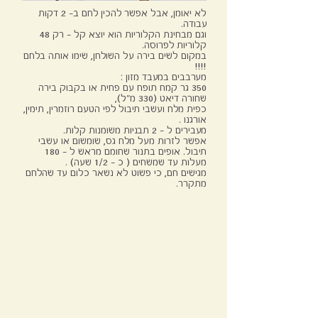
לא יאומן, אבל אפשר להכין לחם ב- 2 דקות
עבודה.
וגם מבחינת הקלוריות הוא יוצא קל – רק 48
קלוריות לפרוסה.
במקום לשים בירה על השולחן, שימו אותה בלחם
!!!!
מערבבים במעבד מזון :
350 גר קמח תופח עם פחית או בקבוק בירה
שחורה דיאט (330 מ"ל),
כפית מלח ועשבי תיבול לפי הטעם רוזמרין, תימין,
אורגנו .
מעבירים ל – 2 תבניות משומנות קלות.
אפשר לזרות מעל מלח גס, שומשום או עשבי
תיבול. אופים בתנור שחומם מראש ל – 180
מעלות עד שמשחים ( כ – 1/2 שעה) .
מגישים חם, כי פשוט לא נשאר כלום עד שהלחם
מתקרר.