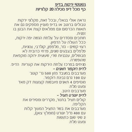
נשנושי ירקות בדיפ
כף מכל דיפ מכילה 20 קלוריות
נראה אולי בנאלי, ובכל זאת, מקלוני ירקות
טבולים ברוטב או בדיפ מעניין מספקים גם את
תאוות הכרסום וגם ממלאים קצת את הבטן בו
זמנית.
חותכים ומסדרים על צלחת הגשה יפה ירקות,
ככל העולה על הדמיון.
רצוי קשים – גזר, מלפפון, קולרבי, צנוניות,
פלפלים בצבעים שונים, פרחי כרובית לא
מבושלים, עגבניות שרי, שעועית ירוקה מוקפאת
שהופשרה.
מניחים במרכז צלחת הירקות את קעריות הדיפ.
לדיפ רוקפור תאנים –
מערבבים במעבד מזון 500 גר' קוטג'
עם 100 גרם גבינת רוקפור.
מוסיפים 4 תאנים מיובשות קצוצות דק מאד
ומעט מלח.
מערבבים היטב.
לדיפ יוגורט חציל –
קולים חציל בתנור, מקררים ומסירים את
הקליפה.
מערבבים את בשר החציל המעוך קלות
עם 400 מ"ל יוגורט (מומלץ צאן),
2 שיני שום כתושות
ומעט מלח.