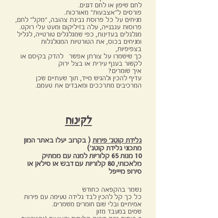
לחם שיפון או לחם דגנים.
פורסים ל"אצבעות" מאורכות.
מניחים על כל פרוסת גבינת צהובה, "מקל" לחם,
פרוסות עגבנייה, עלה בזיליקום ומעט עלי רוקט.
מגלגלים בעדינות, כפי שמגלגלים טורטייה, לגליל
ומניחים בכוס, את הטורטיות המגולגלות
בצפיפיות,
כך שישמרו על צורתן אפשר להדק בקיסם או
לקשור בענף עירית או בצל ירוק
איך שומרים?
עדיף להכין ולהגיש מייד, תוך שעתיים שכן
המרכיבים מתרככים ומאבדים את טעמם.
לקינוח
גלידת קוטג' פירות
( בקרוב יעלו באתר המון
מתכוני גלידת קוטג')
10 מנות 65 קלוריות למנה עם ממתיק
מלאכותי, 80 קלוריות עם דבש או סילאן או
סירופ מיייפל
נשמר בהקפאה כחודש
כל כך קל להכין לבד גלידה טעימה עם פירות
אמיתיים ובלי שום חומרים משמרים.
שמים במעבד מזון