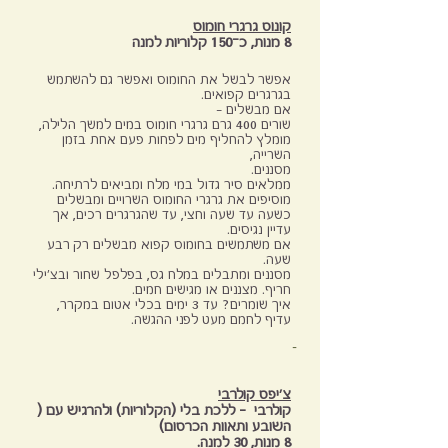
קונוס גרגרי חומוס
8 מנות, כ־150 קלוריות למנה
אפשר לבשל את החומוס ואפשר גם להשתמש
בגרגרים קפואים.
אם מבשלים -
שורים 400 גרם גרגרי חומוס במים למשך הלילה,
מומלץ להחליף מים לפחות פעם אחת בזמן
השרייה,
מסננים.
ממלאים סיר גדול במי מלח ומביאים לרתיחה.
מוסיפים את גרגרי החומוס השרויים ומבשלים
כשעה עד שעה וחצי, עד שהגרגרים רכים, אך
עדיין נגיסים.
אם משתמשים בחומוס קפוא מבשלים רק רבע
שעה.
מסננים ומתבלים במלח גס, בפלפל שחור ובצ'ילי
חריף. מצננים או מגישים חמים.
איך שומרים? עד 3 ימים בכלי אטום במקרר,
עדיף לחמם מעט לפני ההגשה.
צ'יפס קולרבי
קולרבי - ללכת בלי (הקלוריות) ולהרגיש עם (
השובע ותאוות הכרסום)
8 מנות, 30 למנה.