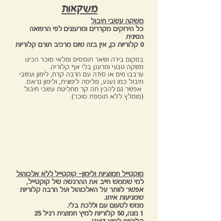
משקאות
משקה עשבי תיבול
כל הירוקים מקררים ומרעננים לפי הרפואה
הסינית
0 קלוריות כן, אין בזה שום מרכיב תורם קלוריות
במקום בירה ושאר תוססים ומלאי סוכר הכינו
משקה טבעי ומרענן בלי אף קלוריה.
ערבבו מים או סודה עם הרבה קרח, לימון ועשבי
תיבול כמו נענע, מליסה לימונית, ולימון גראס.
אפשר גם להכין תה קר מחליטת עשבי תיבול
(מומלץ ללא תוספת סוכר).
מוקטייל חמוציות ולימון- קוקטייל ללא אלכוהול
למי שממש חייב את ההרגשה של קוקטייל,
אפשר לוותר על האלכוהול ועל הרבה קלוריות
שמגיעות איתו.
ממש לטעום עם וללכת בלי.
1 מנה, 50 קלוריות למיץ חמוצית רגיל 25