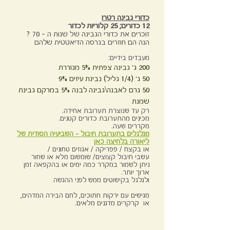
כדורי גבינה רטרו
12 כדורים; 25 קלוריות לכדור
זוכרים את כדורי הגבינה של שנות ה – 70 ?
הנה הם חוזרים בגרסה הדיאטטית שלהם
מעבדים ב
ידיים:
200 ג' גבינה צפתית 5% מגוררת
50 ג' (1/4 גליל) גבינת עיזים 9%
50 גרם לאבנה\גבינה לבנה 5% במרקם גבינת
שמנת
רק עד שנוצרת תערובת אחידה.
מכינים מהתערובת
כדורים קטנים.
מקררים שעה.
מגלגלים בתערובת תיבול - השביעיה הסודית של
ליאורה בלחיצה כאן
או בקצח
/ פפריקה / אגוזים טחונים /
עשבי תי
בול קצוצים/ שומשום מלא או שחור
ניתן לשמור במקרר כמה ימים או בהקפאה זמן
ארוך יותר.
ולגלגל בקישוטים ממש לפני ההגשה
מגישים עם ירקות חתוכים, לחם הבירה המדהים,
או קרקרים מדגנים מלאים.