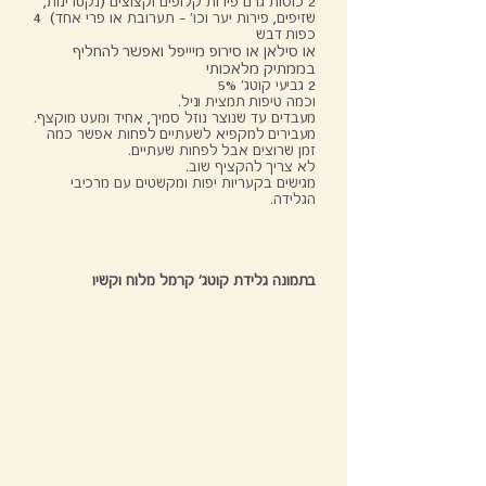
2 כוסות גרם פירות קלופים וקצוצים (נקטרינות,
שזיפים, פירות יער וכו' – תערובת או פרי אחד)
4
כפות דבש
או סילאן או סירופ מיייפל
ואפשר להחליף
בממתיק מלאכותי
2 גביעי קוטג' 5%
וכמה טיפות תמצית וניל.
מעבדים עד שנוצר נוזל סמיך, אחיד ומעט מוקצף.
מעבירים למקפיא לשעתיים לפחות אפשר כמה
זמן שרוצים אבל לפחות שעתיים.
לא צריך להקציף שוב.
מגישים בקעריות יפות ומקשטים עם מרכיבי
הגלידה.
בתמונה
גלידת קוטג' קרמל מלוח וקשיו