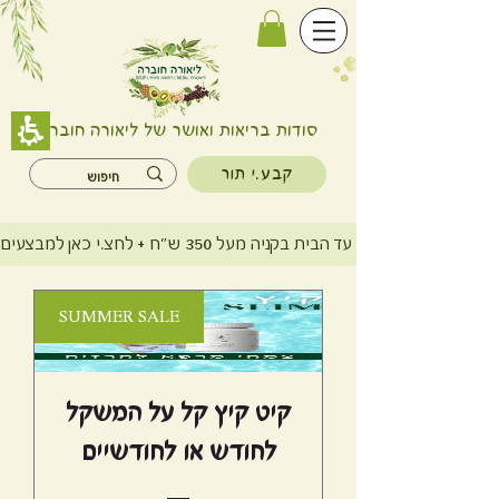
סודות בריאות ואושר של ליאורה חוברה
קבע.י תור
משלוח חינם עד הבית בקניה מעל 350 ש"ח + לחצ.י כאן למבצעים
SUMMER SALE
קיט קיץ קל על המשקל
לחודש או לחודשיים