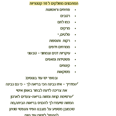
המתכונים מחולקים ל 10 קטגוריות
פתיחים וראשונות
רטבים
כמו לחם
מרקים
סלטים, י
רקות  ותוספות
ממרחים וידפים
עיקריות דגים וצמחוני - טבעוני
פשטידות ומאפים
קינוחים
משקאות
ובספר יש עוד בונוסים:
✅מדריך - איזו גבינה הכי בריאה לך - כי גם גבינה 
את צריכה לדעת לבחור באופן אישי
✅
רשימת קניות ומזווה בריאה-
צעדים לארגון 
המזווה שיעזרו לך להכניס בריאות הביתה,מה 
שכמובן משפיע על מצבנו הפיזי והנפשי שניתן 
להתחיל ליישם עוד היום