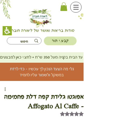
סודות בריאות ואושר של ליאורה חוברה
קבע.י תור
משלוח חינם עד הבית בקניה מעל 350 ש"ח + לחצ.י כאן למבצעים
גלי מה הצעד הנכון לך עכשיו - כדי לרדת
במשקל ולשמור עליו לתמיד
אפוגטו גלידת קפה דלת פחמימה
- Affogato Al Caffe
דירוג של NaN מתוך 5 כוכבים