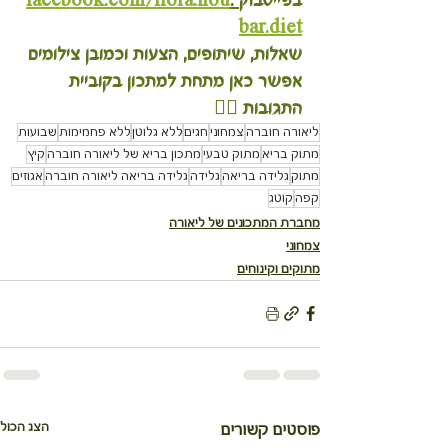
בפייסבוק
 .
facebook.com/liora.hou
bar.diet
שאלות, שיתופים, הצעות וכמובן צילומים 
אפשר כאן מתחת למתכון בקוביית 
התגובות 👇🏽
ליאורה חוברה
צמחוני
חגים
ללא גלוטן
ללא פחמימות
שבועות
מתוק בריא
מתוק טבעי
מתכון בריא של ליאורה חוברה
קיץ
מתוק
גלידה בריאה
גלידה
גלידה בריאה ליאורה חוברה
אגוזים
קפה
קוטג
מחברת המתכונים של ליאורה
צמחוני
מתוקים וקינוחים
הצג הכול
פוסטים קשורים