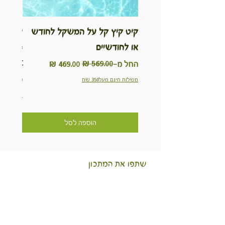
קיט קיץ קל על המשקל לחודש
ערכת ט
או לחודשיים
inable
Kit
מחיר רגיל
מחיר מבצע
החל מ-
מחיר
משלוח חינם מעל350 שח
משלוח חינם מ
הוספה לסל
שתפו את המתכון