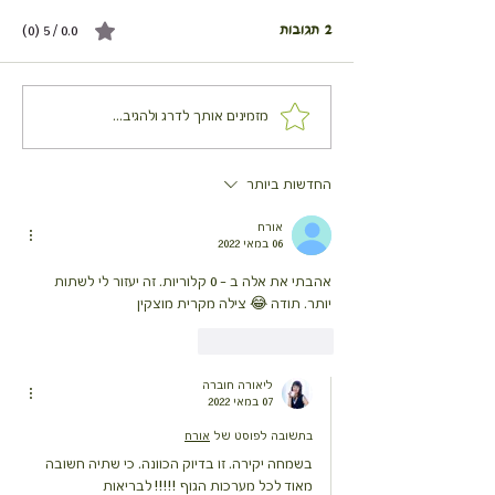
2 תגובות
0.0 / 5 ‏(0)
זוקיני צהוב או חזה עוף צרובים
מזמינים אותך לדרג ולהגיב...
בלימון ועשבי תיבול
החדשות ביותר
אורח
06 במאי 2022
אהבתי את אלה ב - 0 קלוריות. זה יעזור לי לשתות 
יותר. תודה 😂 צילה מקרית מוצקין
לייק
להשיב
ליאורה חוברה
07 במאי 2022
בתשובה לפוסט של
אורח
בשמחה יקירה. זו בדיוק הכוונה. כי שתיה חשובה 
מאוד לכל מערכות הגוף !!!!! לבריאות