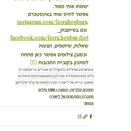
ישמחו אותי מאוד.
אפשר לתייג אותי באינסטגרם 
instagram.com/liorahoubara
.
 וגם בפייסבוק
facebook.com/liora.houbar.diet
שאלות, שיתופים, הצעות
 וכמובן צילומים אפשר כאן מתחת 
למתכון בקוביית התגובות 👇🏽
צמחוני
טבעוני
ללא גלוטן
ילדים אוכלים בריא
סוכרת
ללא פחמימות
ללא סוכר
קיץ
משקאות
ימים מיוחדים
משקה בריא של ליאורה חוברה
חוסכים קלוריות
לימון
חוסכים קלוריות- תמונה = 1000 מילים
מחברת המתכונים של ליאורה
צמחוני