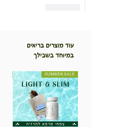
לייק
להשיב
עוד מוצרים בריאים
במיוחד בשבילך
SUMMER SALE
NEW! חדש!