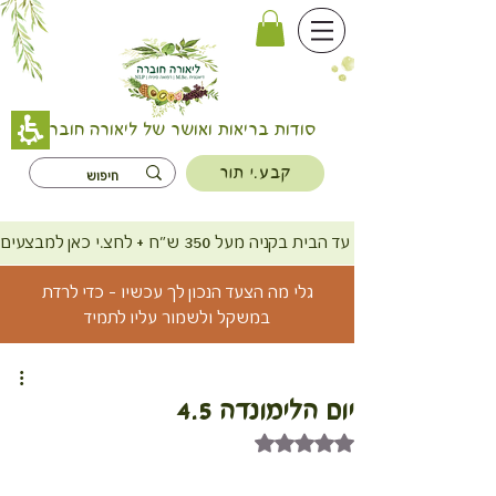
סודות בריאות ואושר של ליאורה חוברה
קבע.י תור
משלוח חינם עד הבית בקניה מעל 350 ש"ח + לחצ.י כאן למבצעים
גלי מה הצעד הנכון לך עכשיו - כדי לרדת
במשקל ולשמור עליו לתמיד
יום הלימונדה 4.5
דירוג של NaN מתוך 5 כוכבים