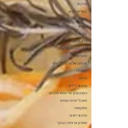
מרקים
בשרים ודגים
מאכלי חלב וביצים
צמחוני
טבעוני
ללא גלוטן
ממרחים ומטבלים
מאפים
ארוחה שלמה בכלי אחד
תוספות
פירות
מתכוני ילדים
המתכונים של אמא וסבתא
מאכלי עדות ועמים
משקאות
מתכוני חגים
מועדון ארוחת הבוקר