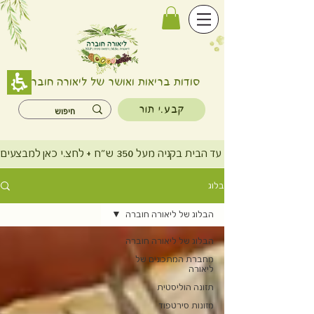
#recipes
סודות בריאות ואושר של ליאורה חוברה
קבע.י תור
משלוח חינם עד הבית בקניה מעל 350 ש"ח + לחצ.י כאן למבצעים
בלוג
הבלוג של ליאורה חוברה
הבלוג של ליאורה חוברה
מחברת המתכונים של
ליאורה
תזונה הוליסטית
מזונות סירטפוד