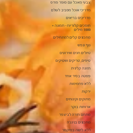
צבעי מאכל עם סופר פודס
מדריכי אוכל מסביב לעולם
מדריכים בריאים
חוסכים קלוריות- תמונה =
1000 מילים
מתכונים קלים למתחילים
גוף ונפש
טיולים חגים ואירועים
טיפים, טריקים ושטיקים
תזונה קלינית
פסטה בסיר אחד
ללא פחמימות
ירקות
מתוקים וקינוחים
ארוחות בוקר
מתחם חזרה לביצפר
מתכונים בנינג'ה
ללא לישה במיקסר