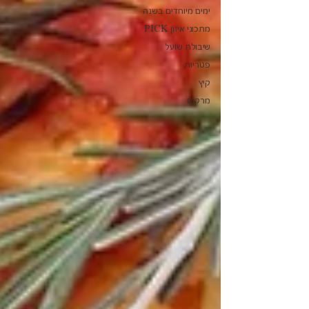
ימים מיוחדים בשנה
מתכוני איזון PICK
שיבולת שועל
פטריות
קיץ
מרקים