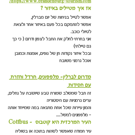
https://www.brandenburg-tourism.com/
אז איך מטיילים באיזור ? 
אפשר לטייל בגיחות של יום מברלין,
אפשר להתמקם בכל פעם באיזור אחר ולצאת 
לטיולי כוכב.
אני בחרתי לחלק את החבל לצפון ודרום ( כי כך 
גם טיילתי)
ובכל איזור נקודות חן של נופים, אומנות וכמובן 
אוכל גרמני משובח
מדרום לברלין- מלפפונים, חרדל וחזרת 
עם חסידות 
זה חבל שמשלב שמורת טבע שיושבת על נחלים, 
ערים גרמניות עם היסטוריה
והמון עיירות שכל אחת מתגאה במה שמייחד אותה 
- מלפפונים למשל.....
העיר המרכזית היא קוטבוס  - Cottbus
עיר חמודה שאפשר לשהות בתוכה או בשוליה 