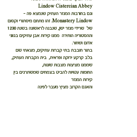
Lindow Cistercian Abbey
וגם בחורבות המנזר העתיק שנמצא פה – 
Monastery Lindow. זהו מתחם מיסתורי וקסום 
של  שרידי מנזר ישן, שנבנה לראשונה בשנת 1230 
וההסטוריה הותירה  ממנו קירות אבן עתיקים בגווני 
אדום ושחור. 
בתור חובבת בתי קברות עתיקים, מצאתי שם 
בלב קרקע ירוקה ופראית,  בית הקברות העתיק, 
שממנו מציצות מצבות שונות, 
החומות עטויות להביט בצמחים שמשתרגים בין 
קירות המנזר
והאגם הקרוב מציץ מעבר לפינה