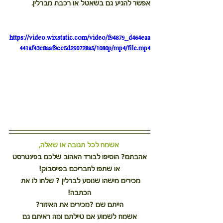
אפשר להגיע גם בשאטל או רכבת מברלין.
https://video.wixstatic.com/video/f94879_d464eaa
441af43e8aaf9ec5d290728a5/1080p/mp4/file.mp4
אשמח לכל תגובה או שאלה,
אהבתם? הוסיפו לבורד האהוב שלכם בפינטרסט 
או שתפו לחבריכם בפייסבוק!
מכירים מישהו שנוסע לברלין ? שלחו לו את 
הכתבה!
הייתם שם ?מכירים את האיזור?
 אשמח לשמוע אם טיילתם ומה ראיתם גם 