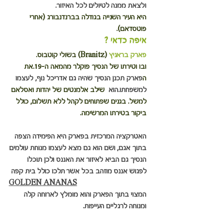
ולצאת ממנה לטיולים לכל האיזור.
היא העיר השנייה בגודלה בברנדנבורג (אחרי 
פוטסדאם). 
איפה כדאי ?
פארק בראניץ
 (Branitz) בשולי קוטבוס.
ובו וטירתו של הנסיך פוקלר מהמאה ה-19.את  
ה
פארק תכנן הנסיך שהיה גם אדריכל נוף, לעצמו 
למשפחתו.הוא 
 שילב אלמנטים של יהדות ואסלאם 
למשל. בגנים שפתוחים לקהל ללא תשלום, כולל 
ביקור בטירתו המרשימה.
האטרקציה המרכזית בפארק היא הפימידה הצפה 
בתוך אגם, ושם הוא גם מצא לעצמו מנוחת עולמים
הנסיך גם הביא לאיזור את האננס ולכן תוכלו 
לפגוש אננס מוזהב בכל אשר תלכו כולל בית קפה
GOLDEN ANANAS
המצוי בתוך הפארק והוא מומלץ לארוחה קלה 
ומנוחה לרגליים העייפות.