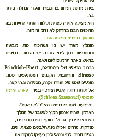
עיר עתיקה וציורית
בירת מדינת המחוז ברדנבורג והעיר הגדולה ביותר 
בה.
היא מציעה אווירה כפרית ושלווה, ואתרי התיירות בה 
מרוכזים רובם במרחק לא גדול זה מזה.
מוזיאון  ברבריני בפוטסדאם 
מומלץ מאוד ויש בו תערוכות יפות קובועת 
ומתחלפות. נכון לימי קורונה יש הקנות כרטיסים 
בראש באתר תוזמנים ליום ושעה.
הרחוב הראשי של פוטסדאם, Friedrich-Ebert 
Strasse, והרחובות הקטנים המסתעפים ממנו, 
מציעים שפע של חנויות יוקרה, מסעדות ובתי קפה. 
אל תוותרו מוקד העניין המרכזי בעיר – 
פארק וארמון 
סנסוסי (Schloss Sanssouci).
 משמעות שמו בצרפתית היא "ללא דאגות".
הארמון  שהיה ארמון הקיץ לשעבר של המלך 
הפרוסי פרידריך הגדול.  מוקף בגנים מרהיבים , 
מזרקות, פרחים ואפילו גינת תלבינים מצאתי שם.
הגנים דומים  לגני ורסאי ולכן העניקו למקום את 