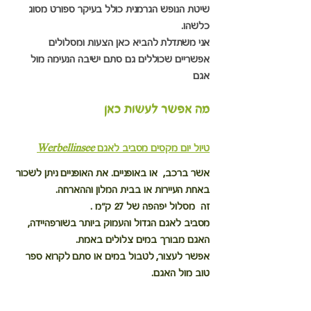
שיטת הנופש הגרמנית כולל בעיקר ספורט מסוג 
כלשהו.
אני משתדלת להביא כאן הצעות ומסלולים 
אפשריים שכוללים גם סתם ישיבה הנעימה מול 
אגם
מה אפשר לעשות כאן 
טיול יום מקסים מסביב לאגם 
Werbellinsee
אשר ברכב,  או באופניים. את האופניים ניתן לשכור 
באחת העיירות או בבית המלון וההארחה.
זה  מסלול יפהפה של 27 ק"מ .
מסביב לאגם הגדול והעמוק ביותר בשורפהיידה, 
האגם מבורך במים צלולים באמת. 
אפשר לעצור, לטבול במים או סתם לקרוא ספר 
טוב מול האגם.