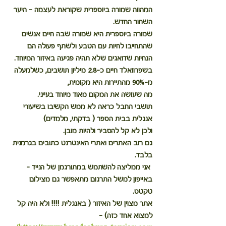
המהווה שמורה ביוספרית שקוראת לעצמה - היער 
השחור החדש.  
שמורה ביוספרית היא שמורה שבה חיים אנשים 
שהתחייבו לחיות עם הטבע ולשתף פעולה הם 
הנחיות שדואגים שלא תהיה פגיעה באיזור המיוחד. 
בשפרוואלד חיים כ-2.8 מיליון תושבים, כשלמעלה 
מ-90% מהתיירות היא מקומית, 
מה שעושה את המקום מאוד מיוחד בעייני.
תושבי החבל כראה לא ממש הקשיבו בשיעורי 
אנגלית בבית הספר ( בדקתי, מלמדים)
ולכן לא קל להסביר ולהיות מובן.
גם רוב האתרים ואתרי האינטרנט כתובים בגרמנית 
בלבד.
 אני ממליצה להשתמש במתורגמן של הנייד - 
באייפון למשל התרגום מתאפשר גם מצילום 
טקטס.
אתר מצוין של האיזור ( באנגלית !!!! ולא היה קל 
למצוא אחד כזה) - 