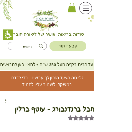
סודות בריאות ואושר של ליאורה חוברה
קבע.י תור
משלוח חינם עד הבית בקניה מעל 350 ש"ח + לחצ.י כאן למבצעים
גלי מה הצעד הנכון לך עכשיו - כדי לרדת
במשקל ולשמור עליו לתמיד
חבל ברנדנבורג - עוטף ברלין
דירוג של NaN מתוך 5 כוכבים