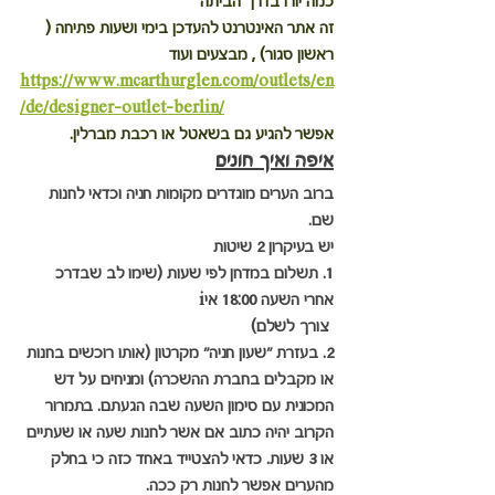
כמה יורו בדרך הביתה
זה אתר האינטרנט להעדכן בימי ושעות פתיחה ( 
ראשון סגור) , מבצעים ועוד
https://www.mcarthurglen.com/outlets/en
/de/designer-outlet-berlin/
אפשר להגיע גם בשאטל או רכבת מברלין.
איפה ואיך חונים
ברוב הערים מוגדרים מקומות חניה וכדאי לחנות 
שם.
יש בעיקרון 2 שיטות
1. תשלום במדחן לפי שעות (שימו לב שבדרכ 
אחרי השעה 18:00 איi
 צורך לשלם)
2. בעזרת "שעון חניה" מקרטון (אותו רוכשים בחנות 
או מקבלים בחברת ההשכרה) ומניחים על דש 
המכונית עם סימון השעה שבה הגעתם. בתמרור 
הקרוב יהיה כתוב אם אשר לחנות שעה או שעתיים 
או 3 שעות. כדאי להצטייד באחד כזה כי בחלק 
מהערים אפשר לחנות רק ככה.