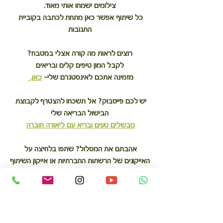
צילומים ישמחו אותי מאוד.
כל שיתוף אפשר כאן מתחת לכתבה בקוביית 
התגובות
רוצים לראות מה קורה אצלי במטבח?
לקבל המון טיפים קלים ובריאים
מזמינה אתכם לאינסטגרם שלי– 
כאן. 
יש לכם פייסבוק? אל תשכחו להצטרף לקבוצת 
הבישול הבריאה שלי
מבשלים טעים ובריא עם ליאורה חוברה
אהבתם את המסלול? שתפו בלחיצה על 
האייקונים של הרשתות החברתיות או אייקון השיתוף
רוצים לקבל ממני עוד המון גודיז ישירות למייל?  
הרשמו כאן
יש לכם שאלות? משהו להגיד? הגיבו למטה!