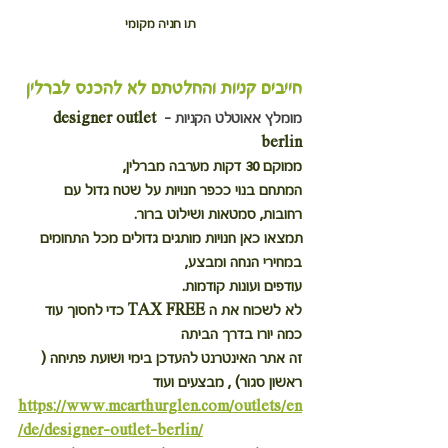
תו חניה מקומי
חייבים קניות והחלטתם לא להכנס לברלין
מומלץ אאוטלט הקניות - 
designer outlet 
berlin
ממוקם 30 דקות מערבה מברלין,
המתחם בנוי ככפר חנויות על שטח גדול עם 
רחובות, סמטאות ושילוט ברור.
תמצאו כאן חנויות מותגים גדולים מכל התחומים 
במחירי הנחה ומבצע,
עודפים ועונות קודמות.
לא לשכוח את ה TAX FREE כדי לחסוך עוד 
כמה יורו בדרך הביתה
זה אתר האינטרנט להעדכן בימי ושועת פתיחה ( 
ראשון סגור) , מבצעים ועוד
https://www.mcarthurglen.com/outlets/en
/de/designer-outlet-berlin/