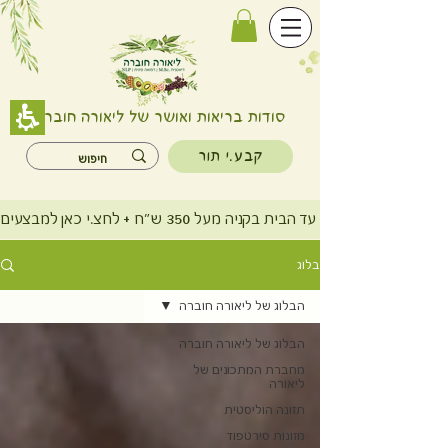
רימונים
|
liora-
houbara
סודות בריאות ואושר של ליאורה חוברה
קבע.י תור
משלוח חינם עד הבית בקניה מעל 350 ש"ח + לחצ.י כאן למבצעים
בלוג
הבלוג של ליאורה חוברה
הבלוג של ליאורה חוברה
מחברת המתכונים של
ליאורה
תזונה הוליסטית
מזונות סירטפוד