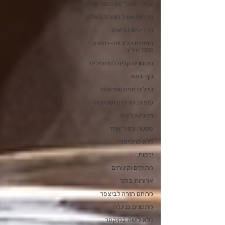
צבעי מאכל עם סופר פודס
מדריכי אוכל מסביב לעולם
מדריכים בריאים
חוסכים קלוריות- תמונה =
1000 מילים
מתכונים קלים למתחילים
גוף ונפש
טיולים חגים ואירועים
טיפים, טריקים ושטיקים
תזונה קלינית
פסטה בסיר אחד
ללא פחמימות
ירקות
מתוקים וקינוחים
ארוחות בוקר
מתחם חזרה לביצפר
מתכונים בנינג'ה
ללא לישה במיקסר