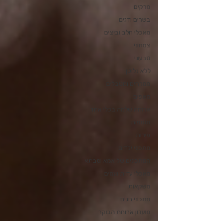
מרקים
בשרים ודגים
מאכלי חלב וביצים
צמחוני
טבעוני
ללא גלוטן
ממרחים ומטבלים
מאפים
ארוחה שלמה בכלי אחד
תוספות
פירות
מתכוני ילדים
המתכונים של אמא וסבתא
מאכלי עדות ועמים
משקאות
מתכוני חגים
מועדון ארוחת הבוקר