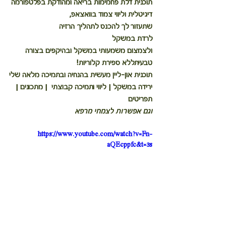
תוכנית דלת פחמימות בריאה
 ומהודקת בפלטפורמה 
דיגיטלית וליווי צמוד בוואצאפ,
שתעזור לך להכנס לתהליך הרזיה
לרדת במשקל 
ולצמצום משמעותי במשקל ובהיקפים בצורה 
טבעיתללא ספירת קלוריות!
תוכנית און-ליין מעשית בהנחיה ובתמיכה מלאה שלי
ירידה במשקל | ליווי ותמיכה קבוצתי  | מתכונים |
תפריטים
וגם אפשרות לצמחי מרפא
https://www.youtube.com/watch?v=Fn-
aQEcppfc&t=3s