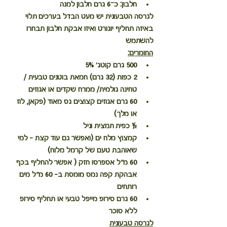
חלבון:
 כ־6 גרם חלבון למנה
לגרסה הטבעונית יש מעט הבדל בערכים תלוי 
באיזה תחליף יוגורט ואיזו אבקת חלבון תבחרו 
להשתמש
החומרים:
500 גרם קוטג' 5%
2 כפות (32 גרם) חמאת בוטנים טבעית / 
טחינה גולמית/ ממרח שקדים או אגוזים
60 גרם אגוזים קצוצים גס מאוד (פקאן, לוז 
או מלך)
½ כפית תמצית וניל
קמצוץ מלח ים (ואפשר גם עוד קצת – למי 
שאוהבת טעם של קרמל מלוח)
60 מ"ל אספרסו חזק ( אפשר להחליף בכף 
אבהקת קפה נמס מומסת ב- 60 מ"ל מים 
רותחים
60 גרם סירופ מייפל טבעי 
או
 תחליף סירופ 
ללא סוכר
לגרסה טבעונית