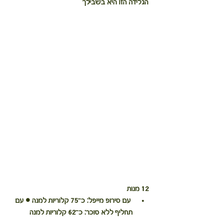
הגלידה הזו היא בשבילך
12 מנות 
 עם סירופ מייפל: כ־75 קלוריות למנה • עם 
תחליף ללא סוכר: כ־62 קלוריות למנה