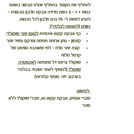
להחליף את הקוטג' בתחליף יוגורט טבעוני באותה 
כמות + 1 - 2 כפות מדידה אבקת חלבון טבעונית - 
להגיע לפחות ל- 70 גרם חלבון לכל הכמות.
גיוונים (להוספה לבלנדר):
כף אבקת קקאו איכותית 
לטעם יותר שוקולדי
קינמון
 – נותן ארומה חמימה ומרקם עשיר יותר
קצת יותר מלח
 – למי שאוהבת טוויסט של 
קרמל מלוח
שוקולד צי'פס דל פחמימה 
לאקסטרה 
שוקולד 
(להוסיף לאחר העיבוד בבלנדר 
בערבוב ידני. מוסיף קלוריות)
 לקישוט
שברי אגוזים, אבקת קקאו נא, שברי שוקולד ללא 
סוכר