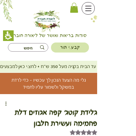
סודות בריאות ואושר של ליאורה חוברה
קבע.י תור
משלוח חינם עד הבית בקניה מעל 350 ש"ח + לחצ.י כאן למבצעים
גלי מה הצעד הנכון לך עכשיו - כדי לרדת
במשקל ולשמור עליו לתמיד
גלידת קוטג' קפה אגוזים דלת
פחמימה ועשירת חלבון
דירוג של NaN מתוך 5 כוכבים