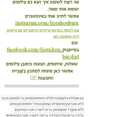
אני רוצה לשמוע איך ויצא גם צילומים 
ישמחו אותי מאוד.
אפשר לתייג אותי באינסטגרם 
instagram.com/liorahoubara
.
וגם לצפות בסרטון קרקרים קראנצ'יים עם גרעינים 
ללא פחמימה כאן
 וגם 
בפייסבוק
 .
facebook.com/liora.hou
bar.diet
שאלות, שיתופים, הצעות וכמובן צילומים 
אפשר כאן מתחת למתכון בקוביית 
התגובות 👇🏽
טבעוני
ללא גלוטן
סוכרת
ללא פחמימות
מתוק בריא
מתוק טבעי
ללא סוכר
קיץ
מתוק
ללא קמח
קינוח
דל פחמימה
קינוחים
ללא שמן
דל שומן
מתוק בריא ליאורה חוברה
מתוקים
גלידה בריאה
גלידה
גלידה בריאה ליאורה חוברה
קינוחאישי