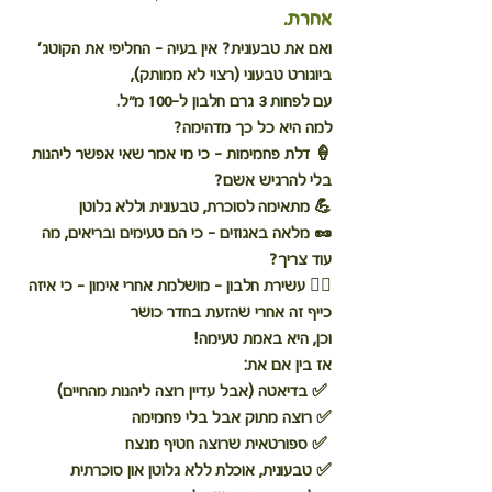
אחרת. 
ואם את טבעונית? אין בעיה – החליפי את הקוטג’ 
ביוגורט טבעוני (רצוי לא ממותק), 
עם לפחות 3 גרם חלבון ל-100 מ"ל.
למה היא כל כך מדהימה? 
🍦 דלת פחמימות - כי מי אמר שאי אפשר ליהנות 
בלי להרגיש אשם? 
💪 מתאימה לסוכרת, טבעונית וללא גלוטן
🥜 מלאה באגוזים - כי הם טעימים ובריאים, מה 
עוד צריך? 
🏋️‍♀️ עשירת חלבון - מושלמת אחרי אימון - כי איזה 
כייף זה אחרי שהזעת בחדר כושר
וכן, היא באמת טעימה! 
אז בין אם את:
 ✅ בדיאטה (אבל עדיין רוצה ליהנות מהחיים)
✅ רוצה מתוק אבל בלי פחמימה
 ✅ ספורטאית שרוצה חטיף מנצח 
✅ טבעונית, אוכלת ללא גלוטן און סוכרתית