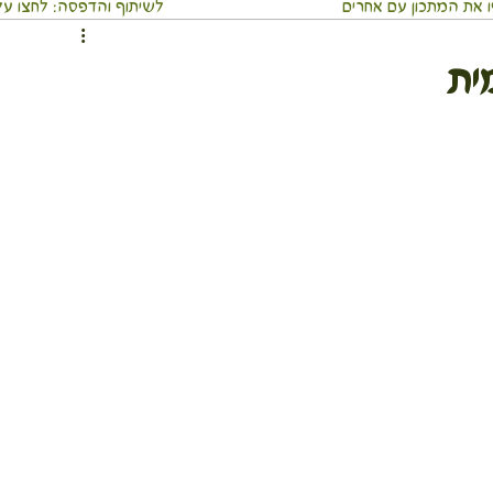
 את המתכון עם אחרים
⬇️לשיתוף והדפסה: לחצו על 3 הנקודו
ממרחים ומטבלים
מאפים
ארוחה שלמה בכלי אחד
ית
וסבתא
מאכלי עדות ועמים
משקאות
מתכוני חגים
כי אוכל מסביב לעולם
מדריכים בריאים
לים
גוף ונפש
טיולים חגים ואירועים