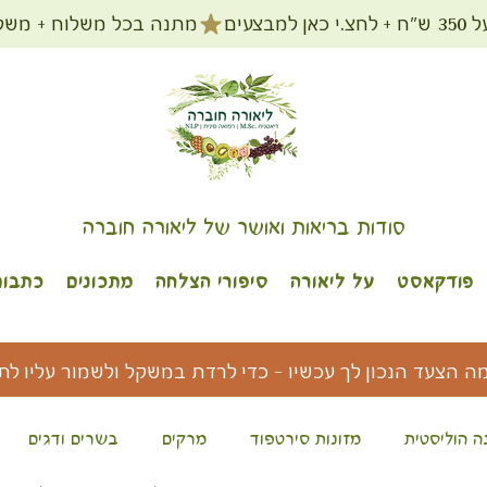
מתנה בכל משלוח + משלוח חינם עד הב
סודות בריאות ואושר של ליאורה חוברה
פודקאסט
על ליאורה
סיפורי הצלחה
מתכונים
כתבות
מה הצעד הנכון לך עכשיו - כדי לרדת במשקל ולשמור עליו לת
ה הוליסטית
מזונות סירטפוד
מרקים
בשרים ודגים