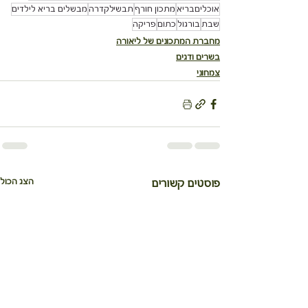
אוכליםבריא
מתכון חורף
תבשילקדרה
מבשלים בריא לילדים
שבת
בורגול
כתום
פריקה
מחברת המתכונים של ליאורה
בשרים ודגים
צמחוני
הצג הכול
פוסטים קשורים