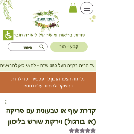
סודות בריאות ואושר של ליאורה חוברה
קבע.י תור
משלוח חינם עד הבית בקניה מעל 350 ש"ח + לחצ.י כאן למבצעים
גלי מה הצעד הנכון לך עכשיו - כדי לרדת
במשקל ולשמור עליו לתמיד
קדרת עוף או טבעונית עם פריקה
(או בורגול) וירקות שורש בלימון
דירוג של NaN מתוך 5 כוכבים