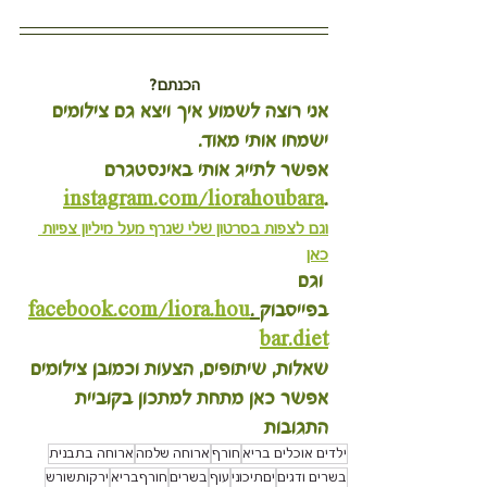
הכנתם?
אני רוצה לשמוע איך ויצא גם צילומים 
ישמחו אותי מאוד.
אפשר לתייג אותי באינסטגרם 
instagram.com/liorahoubara
.
וגם לצפות בסרטון שלי שגרף מעל מיליון צפיות 
כאן
 וגם 
בפייסבוק
 .
facebook.com/liora.hou
bar.diet
שאלות, שיתופים, הצעות וכמובן צילומים 
אפשר כאן מתחת למתכון בקוביית 
התגובות 
ילדים אוכלים בריא
חורף
ארוחה שלמה
ארוחה בתבנית
בשרים ודגים
יםתיכוני
עוף
בשרים
חורףבריא
ירקותשורש