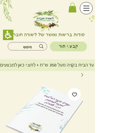
סודות בריאות ואושר של ליאורה חוברה
קבע.י תור
משלוח חינם עד הבית בקניה מעל 350 ש"ח + לחצ.י כאן למבצעים