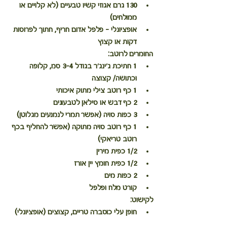
130 גרם אגוזי קשיו טבעיים (לא קלויים או 
ממולחים)
אופציונלי - פלפל אדום חריף, חתוך לפרוסות 
דקות או קצוץ
החומרים לרוטב:
1 חתיכת ג׳ינג׳ר בגודל 3-4 סמ, קלופה 
וכתושה/ קצוצה
1 כף רוטב צילי מתוק איכותי
2 כף דבש או סילאן לטבעונים
3 כפות סויה (אפשר תמרי לנמנעים מגלוטן)
1 כף רוטב סויה מתוקה (אפשר להחליף בכף 
רוטב טריאקי) 
1/2 כפית מירין
1/2 כפית חומץ יין אורז
2 כפות מים
קורט מלח ופלפל
לקישוט:
חופן עלי כוסברה טריים, קצוצים (אופציונלי)