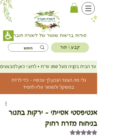
סודות בריאות ואושר של ליאורה חוברה
קבע.י תור
משלוח חינם עד הבית בקניה מעל 350 ש"ח + לחצ.י כאן למבצעים
גלי מה הצעד הנכון לך עכשיו - כדי לרדת
במשקל ולשמור עליו לתמיד
אנטיפסטי אסייתי - ירקות בתנור
בניחוח מזרח רחוק
דירוג של NaN מתוך 5 כוכבים