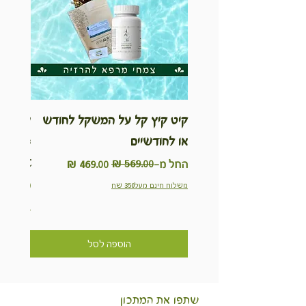
קיט קיץ קל על המשקל לחודש
ערכת ט
או לחודשיים
inable
Kit
מחיר רגיל
מחיר מבצע
החל מ-
מחיר
משלוח חינם מעל350 שח
משלוח חינם מ
הוספה לסל
שתפו את המתכון