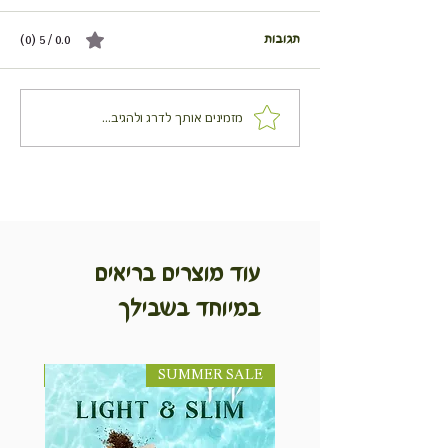
תגובות
0.0 / 5 ‏(0)
ים עם גבינת עיזים
מאפה תרד, צפתית ושיבולת
מזמינים אותך לדרג ולהגיב...
שועל
עוד מוצרים בריאים
במיוחד בשבילך
SUMMER SALE
NEW! חדש!