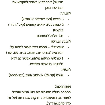
מבושל) אבל אז אי אפשר להקפיא את 
הבוריטו המוכן
לחביתה:
8 ביצים (רצוי אורגניות או חופש)
2 כוסות עלים ירוקים קצוצים (קייל / תרד / 
בוקצ׳וי)
מלח פלפל לטעמכם
להכנת הבוריטו:
אופציונלי - 
ממרח בריא אהוב למרוח על 
הטורטיה (כמו טחינה, חומוס, גבינה 5%, ועוד)
8 טורטיות מחיטה מלאה, אפשר גם ללא 
גלוטן או בטעמים מיוחדים.
להגשה:
יוגורט (עד 5%) או רוטב אהוב (כמו סלסה)
אופן ההכנה:
במחבת גדולה מזהיבים את שיני השום והבצל.
לאחר מכן מוסיפים את הירקות שבחרתם (על פי 
סדר מהקשה לרך).