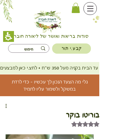
סודות בריאות ואושר של ליאורה חוברה
קבע.י תור
משלוח חינם עד הבית בקניה מעל 350 ש"ח + לחצ.י כאן למבצעים
גלי מה הצעד הנכון לך עכשיו - כדי לרדת
במשקל ולשמור עליו לתמיד
בוריטו בוקר
דירוג של NaN מתוך 5 כוכבים