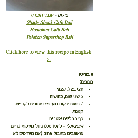
צילום -
ענבר חוברה
Shady Shack Cafe Bali
Beatelnut Cafe Bali
Peloton Supershop Bali
Click here to view this recipe in English 
>>
8 בוריטו
חומרים:
חצי בצל, קצוץ
2 שיני שום, כתושות
3 כוסות ירקות מועדפים חתוכים לקוביות 
קטנות
כף תבלינים אהובים
אופציונלי - 
להכין סלט גדול מירקות טריים 
שאוהבים בתיבול אהוב (אם מעדיפים לא 