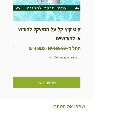
קיט קיץ קל על המשקל לחודש
ערכת ט
או לחודשיים
inable
Kit
מחיר רגיל
מחיר מבצע
החל מ-
מחיר
משלוח חינם מעל350 שח
משלוח חינם מ
הוספה לסל
שתפו את המתכון