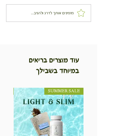
שקשוקה עם טריק בריא
מזמינים אותך לדרג ולהגיב...
עוד מוצרים בריאים
במיוחד בשבילך
SUMMER SALE
NEW! חדש!