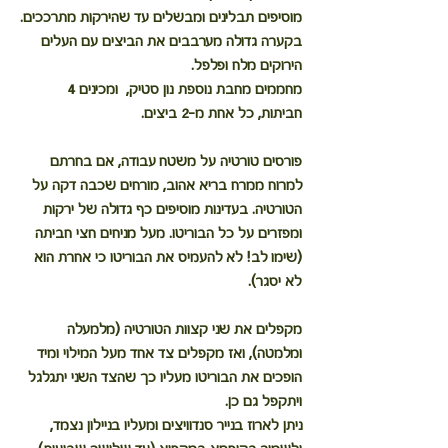
מוסיפים תבלינים ומבשלים עד שהירקות מתרככים.
בקערה גדולה מערבבים את הביצים עם העלים 
הירוקים מלח ופלפל.
מחממים מחבת נוספת נון סטיק,  ומכינים 4 
חביתות, כל אחת מ-2 ביצים.
פורסים טורטיה על משטח עבודה, אם בחרתם 
למרוח ממרח בריא אהוב, מורחים שכבה דקה על 
הטורטיה. בעדינות מוסיפים כף גדולה של ירקות 
ומפזרים על כל הבוריטו. מעל מניחים חצי חביתה 
(שימו לב! לא להעמיס את הבוריטו כי אחרת הוא 
לא יסגר).
מקפלים את שני קצוות הטורטיה (מלמעלה 
ומלמטה), ואז מקפלים צד אחד מעל המילוי ומיד 
הופכים את הבוריטו מעליו כך שהצד השני יתגלגל 
ויתקפל גם כן.
ניתן לארוז בנייר סנדוויצים ומעליו בניילון נצמד, 