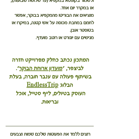
ולשמור בקופסא במקפיא (עד שלושה שבועות), 
או במקרר יום אחד.
מוציאים את הבוריטו מהמקפיא בבוקר, אפשר 
לחמם במחבת מכוסה על אש קטנה, במיקרו או 
בטוסטר אובן.
מגישים עם יוגורט או רוטב מועדף.
המתכון נכתב כחלק מפרוייקט חזרה 
לביצפר, ״
מועדון ארוחת הבוקר
״.
בשיתוף פעולה עם ענבר חוברה, בעלת 
הבלוג
EndlessTrip
העוסק בטיולים, לייף סטייל, אוכל 
ובריאות.
רוצים ללמד את הפעוטות שלכם שמות וצבעים 