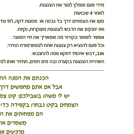
מידי פעם מומלץ לנער את הצנצנת.
לאחר 4 שבועות
סננו את הצמחים דרך בד גבינה או  מסננת דקה, לפי גוד
ואז יוצקים את הדבש לצנצנות מעוקרות, נקיות.
אפשר לשמור בקירור מה שמאריך את חיי המוצר.
וכל פעם להוציא רק צנצנת אחת לטמפרטורת החדר.
אגב, דבש איכותי דווקא נוטה להתגבש.
השהיית הצנצנת בקערה ובה מים חמים, תחזיר אותו למצב
הכנתם את המנה החגיג
אבל אם אתם מחפשים דרך נ
 יש לי משהו בשבילכם: קיט צמ
הצמחים בקיט נבחרו בקפידה כדי 
 הם מפחיתים את הצ
משפרים את
 מרגיעים א