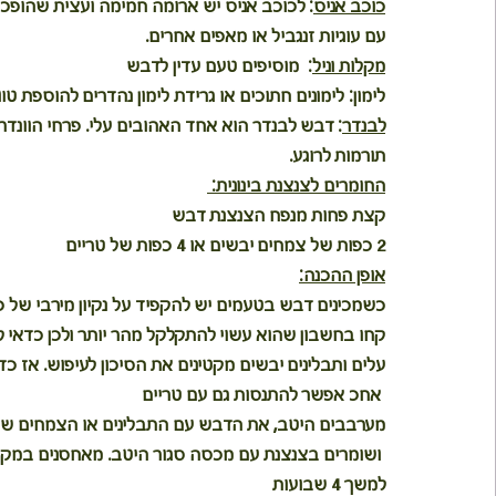
כוכב אניס
: לכוכב אניס יש ארומה חמימה ועצית שהופכת
עם עוגיות זנגביל או מאפים אחרים.
מקלות וניל
:  מוסיפים טעם עדין לדבש  
לימון: לימונים חתוכים או גרידת לימון נהדרים להוספת 
לבנדר
: דבש לבנדר הוא אחד האהובים עלי. פרחי הוונדר 
תורמות לרוגע.
החומרים לצנצנת בינונית: 
קצת פחות מנפח הצנצנת דבש
2 כפות של צמחים יבשים או 4 כפות של טריים
אופן ההכנה:
כשמכינים דבש בטעמים יש להקפיד על נקיון מירבי של כל
קחו בחשבון שהוא עשוי להתקלקל מהר יותר ולכן כדאי להכ
עלים ותבלינים יבשים מקטינים את הסיכון לעיפוש. אז 
 אחכ אפשר להתנסות גם עם טריים
מערבבים היטב, את הדבש עם התבלינים או הצמחים ש
 ושומרים בצנצנת עם מכסה סגור היטב. מאחסנים במקום קריר, חשוך ויבש.
למשך 4 שבועות