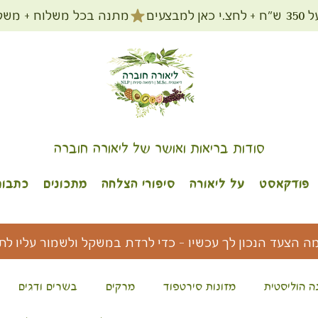
מתנה בכל משלוח + משלוח חינם עד הב
סודות בריאות ואושר של ליאורה חוברה
פודקאסט
על ליאורה
סיפורי הצלחה
מתכונים
כתבות
מה הצעד הנכון לך עכשיו - כדי לרדת במשקל ולשמור עליו לת
ה הוליסטית
מזונות סירטפוד
מרקים
בשרים ודגים