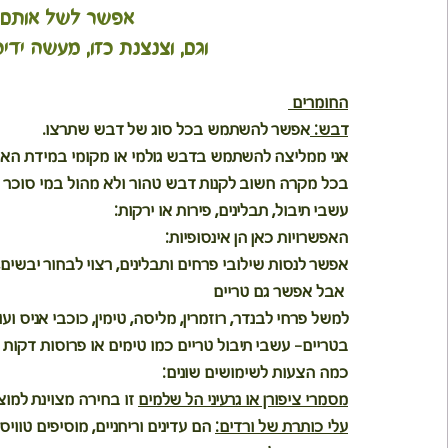
אפשר לשל אותם ב
וגם, וצנצנת כזו, מעשה יד
החומרים 
דבש: 
אפשר להשתמש בכל סוג של דבש שתרצו.
אני ממליצה להשתמש בדבש גולמי או מקומי במידת האפ
בכל מקרה חשוב לקנות דבש טהור ולא מהול במי סוכר א
עשבי תיבול, תבלינים, פירות או ירקות: 
האפשרויות כאן הן אינסופיות:
אפשר לנסות שילובי פרחים ותבלינים, רצוי לבחור יבשים, 
 אבל אפשר גם טריים
למשל פרחי לבנדר, רוזמרין, מליסה, טימין, כוכבי אניס ועו
בטריים- עשבי תיבול טריים כמו טימים או פרוסות דקות של  
כמה הצעות לשימושים שונים:
מסמרי ציפורן או גרעיני הל שלמים
 זו בחירה מצוינת למ
עלי כותרת של ורדים:
 הם עדינים וריחניים, מוסיפים טוו