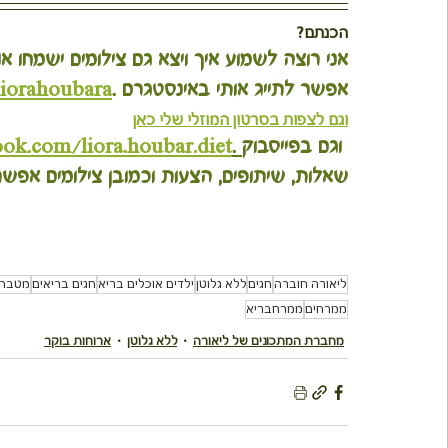
הכנתם?
אני רוצה לשמוע איך ויצא גם צילומים ישמחו או
אפשר לתייג אותי באינסטגרם .
liorahoubara
וגם לצפות בסרטון המוזלי שלי כאן
 וגם בפייסבוק
 .
ook.com/liora.houbar.diet
שאלות, שיתופים, הצעות וכמובן צילומים אפש
ליאורה חוברה
חגים
ללא גלוטן
ילדים אוכלים בריא
חגים בריאים
מטבח 
ממרחים
ממרחבריא
מחברת המתכונים של ליאורה
ללא גלוטן
ארוחות בוקר