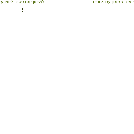
 את המתכון עם אחרים
⬇️לשיתוף והדפסה: לחצו על 3 הנקודו
ממרחים ומטבלים
מאפים
ארוחה שלמה בכלי אחד
וסבתא
מאכלי עדות ועמים
משקאות
מתכוני חגים
כי אוכל מסביב לעולם
מדריכים בריאים
לים
גוף ונפש
טיולים חגים ואירועים