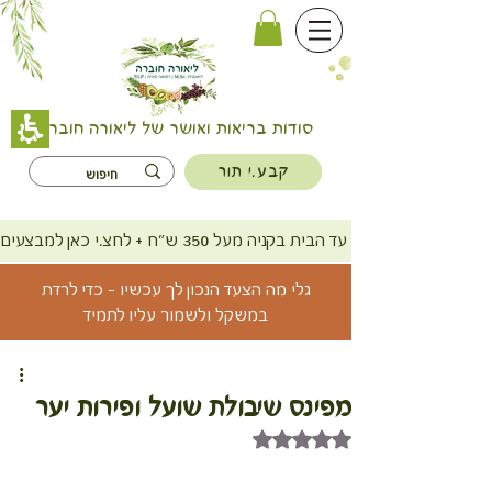
סודות בריאות ואושר של ליאורה חוברה
קבע.י תור
משלוח חינם עד הבית בקניה מעל 350 ש"ח + לחצ.י כאן למבצעים
גלי מה הצעד הנכון לך עכשיו - כדי לרדת
במשקל ולשמור עליו לתמיד
מפינס שיבולת שועל ופירות יער
דירוג של NaN מתוך 5 כוכבים