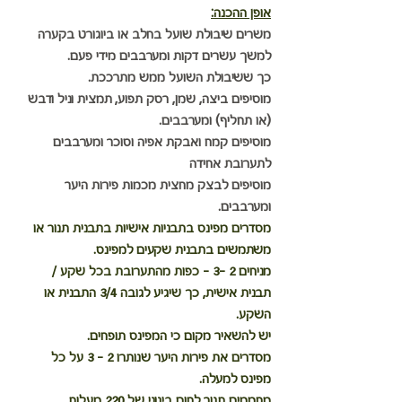
אופן ההכנה:
משרים שיבולת שועל בחלב או ביוגורט בקערה 
למשך עשרים דקות ומערבבים מידי פעם. 
כך ששיבולת השועל ממש מתרככת.
מוסיפים ביצה, שמן, רסק תפוע, תמצית וניל ודבש 
(או תחליף) ומערבבים.
מוסיפים קמח ואבקת אפיה וסוכר ומערבבים 
לתערובת אחידה
מוסיפים לבצק מחצית מכמות פירות היער 
ומערבבים.
מסדרים מפינס בתבניות אישיות בתבנית תנור או 
משתמשים בתבנית שקעים למפינס.
מניחים 2 -3 – כפות מהתערובת בכל שקע / 
תבנית אישית, כך שיגיע לגובה 3/4 התבנית או 
השקע.
יש להשאיר מקום כי המפינס תופחים.
מסדרים את פירות היער שנותרו 2 - 3 על כל 
מפינס למעלה.
מחממים תנור לחום בינוני של 220 מעלות.