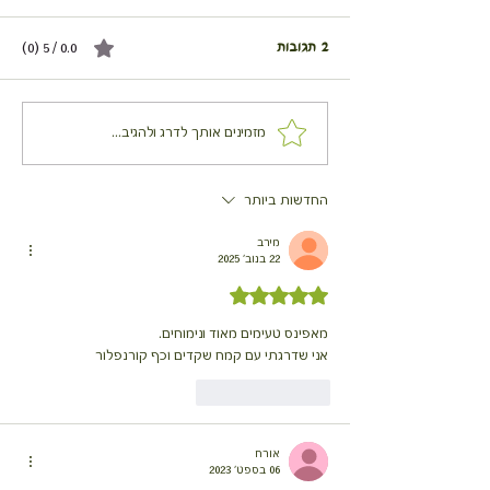
2 תגובות
0.0 / 5 ‏(0)
מפינס ירקות עם פטנט
מזמינים אותך לדרג ולהגיב...
החדשות ביותר
מירב
22 בנוב׳ 2025
דירוג של 5 מתוך 5 כוכבים
מאפינס טעימים מאוד ונימוחים.
אני שדרגתי עם קמח שקדים וכף קורנפלור
לייק
להשיב
אורח
06 בספט׳ 2023