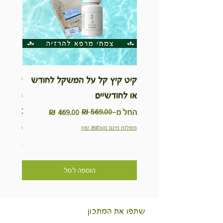
קיט קיץ קל על המשקל לחודש
ערכת ט
או לחודשיים
inable
Kit
מחיר רגיל
מחיר מבצע
החל מ-
מחיר
משלוח חינם מעל350 שח
משלוח חינם מ
הוספה לסל
שתפו את המתכון