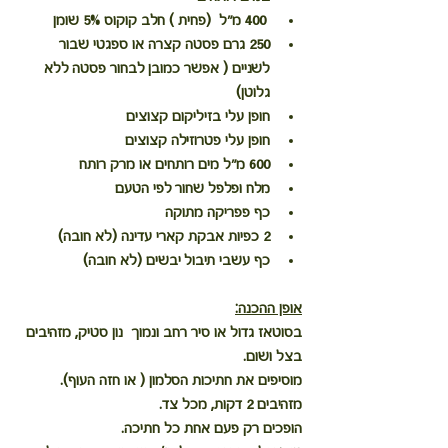
 400 מ"ל  (פחית ) חלב קוקוס 5% שומן
250 גרם פסטה קצרה או ספגטי שבור 
לשניים ( אפשר כמובן לבחור פסטה ללא 
גלוטן)
חופן עלי בזיליקום קצוצים
חופן עלי פטרוזילה קצוצים
600 מ"ל מים רותחים או מרק רותח
מלח ופלפל שחור לפי הטעם
כף פפריקה מתוקה
2 כפיות אבקת קארי עדינה (לא חובה)
כף עשבי תיבול יבשים (לא חובה)
אופן ההכנה:
בסוטאז גדול או סיר רחב ונמוך  נון סטיק, מזהיבים 
בצל ושום.
מוסיפים את חתיכות הסלמון ( או חזה העוף). 
מזהיבים 2 דקות, מכל צד.
הופכים רק פעם אחת כל חתיכה. 