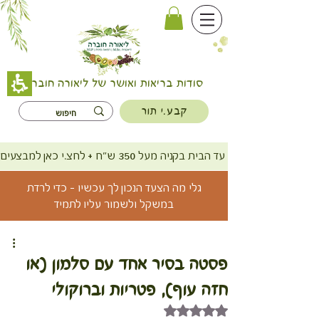
סודות בריאות ואושר של ליאורה חוברה
קבע.י תור
משלוח חינם עד הבית בקניה מעל 350 ש"ח + לחצ.י כאן למבצעים
גלי מה הצעד הנכון לך עכשיו - כדי לרדת
במשקל ולשמור עליו לתמיד
פסטה בסיר אחד עם סלמון (או
חזה עוף), פטריות וברוקולי
דירוג של NaN מתוך 5 כוכבים