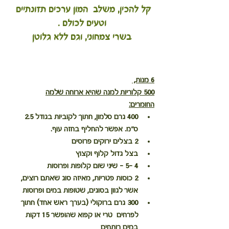
קל להכין, משלב  המון ערכים תזונתיים 
וטעים לכולם .
בשרי צמחוני, וגם ללא גלוטן
6 מנות, 
500 קלוריות למנה שהיא ארוחה שלמה
החומרים:
400 גרם סלמון, חתוך לקוביות בגודל 2.5 
ס"מ. אפשר להחליף בחזה עוף.
2 בצלים ירוקים פרוסים
בצל גדול קלוף וקצוץ
4 -5 - שיני שום קלופות ופרוסות
2 כוסות פטריות, מאיזה סוג שאתם רוצים, 
אשר לגוון בסוגים, שטופות במים ופרוסות
300 גרם ברוקולי (בערך ראש אחד) חתוך 
לפרחים  טרי או קפוא שהופשר 15 דקות 
במים רותחים