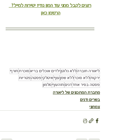
רוצים לקבל ממני עוד המון גודיז ישירות למייל?  
הרשמו כאן
ליאורה חוברה
ללא גלוטן
ילדים אוכלים בריא
סוכרת
חורף
ירקות
ללא סוכר
ללא שמן
עוף
איטלקי
פסטה
פטריות
פסטה בסיר אחד
דגים
חזהעוף
סלמון
מחברת המתכונים של ליאורה
בשרים ודגים
צמחוני