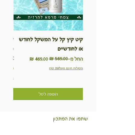
קיט קיץ קל על המשקל לחודש
ערכת ט
או לחודשיים
inable
Kit
מחיר רגיל
מחיר מבצע
החל מ-
מחיר
משלוח חינם מעל350 שח
משלוח חינם מ
הוספה לסל
שתפו את המתכון