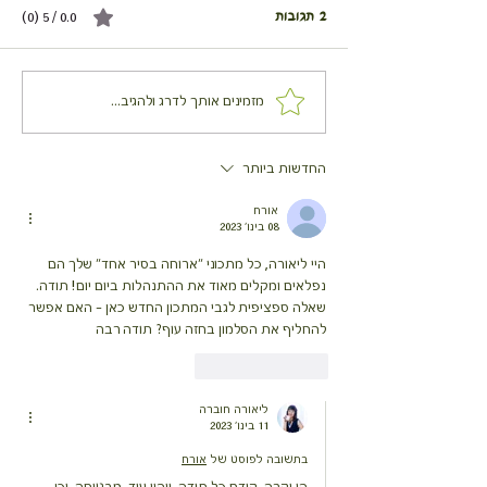
2 תגובות
0.0 / 5 ‏(0)
סלט אבטיח קייצי עם פקוס
מזמינים אותך לדרג ולהגיב...
החדשות ביותר
אורח
08 בינו׳ 2023
היי ליאורה, כל מתכוני "ארוחה בסיר אחד" שלך הם 
נפלאים ומקלים מאוד את ההתנהלות ביום יום! תודה. 
שאלה ספציפית לגבי המתכון החדש כאן - האם אפשר 
להחליף את הסלמון בחזה עוף? תודה רבה
לייק
להשיב
ליאורה חוברה
11 בינו׳ 2023
בתשובה לפוסט של
אורח
הי יקרה, קודם כל תודה. ויהיו עוד. מבטיחה. וכן, 