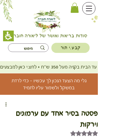
סודות בריאות ואושר של ליאורה חוברה
קבע.י תור
משלוח חינם עד הבית בקניה מעל 350 ש"ח + לחצ.י כאן למבצעים
גלי מה הצעד הנכון לך עכשיו - כדי לרדת
במשקל ולשמור עליו לתמיד
פסטה בסיר אחד עם ערמונים
וירקות
דירוג של NaN מתוך 5 כוכבים