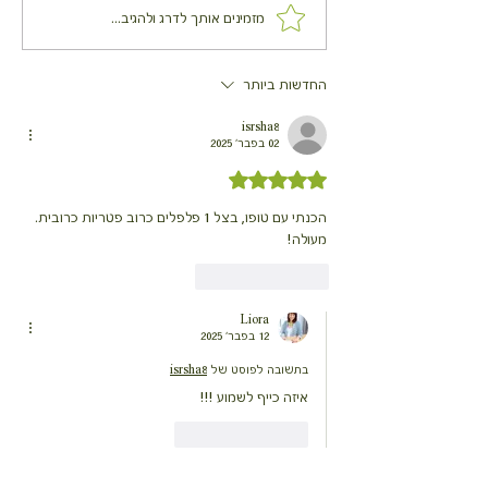
ספרינג רולס - דפי אורז
מזמינים אותך לדרג ולהגיב...
ממולאים
החדשות ביותר
isrsha8
02 בפבר׳ 2025
דירוג של 5 מתוך 5 כוכבים
הכנתי עם טופו, בצל 1 פלפלים כרוב פטריות כרובית. 
מעולה!
לייק
להשיב
Liora
12 בפבר׳ 2025
בתשובה לפוסט של
isrsha8
איזה כייף לשמוע !!!
לייק
להשיב