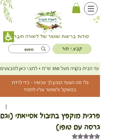
סודות בריאות ואושר של ליאורה חוברה
קבע.י תור
משלוח חינם עד הבית בקניה מעל 350 ש"ח + לחצ.י כאן למבצעים
גלי מה הצעד הנכון לך עכשיו - כדי לרדת
במשקל ולשמור עליו לתמיד
פרגית מוקפץ בתיבול אסייאתי (וגם
גרסה עם טופו)
דירוג של NaN מתוך 5 כוכבים