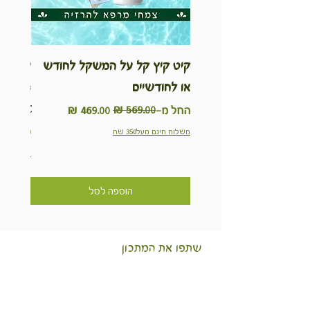
קיט קיץ קל על המשקל לחודש
ערכת ט
או לחודשיים
inable
Kit
מחיר רגיל
מחיר מבצע
החל מ-
מחיר
משלוח חינם מעל350 שח
משלוח חינם מ
הוספה לסל
שתפו את המתכון