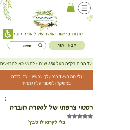
סודות בריאות ואושר של ליאורה חוברה
קבע.י תור
משלוח חינם עד הבית בקניה מעל 350 ש"ח + לחצ.י כאן למבצעים
גלי מה הצעד הנכון לך עכשיו - כדי לרדת
במשקל ולשמור עליו לתמיד
רטטוי צרפתי של ליאורה חוברה
דירוג של NaN מתוך 5 כוכבים
בלי לקרוא לו גיבץ'