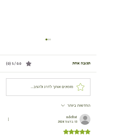
תגובה אחת
0.0 / 5 ‏(0)
אושפלו פרגיות, אורז וירקות -
מזמינים אותך לדרג ולהגיב...
בשרי, טבעוני וצמחוני
החדשות ביותר
ndefrat
13 בדצמ׳ 2024
דירוג של 5 מתוך 5 כוכבים