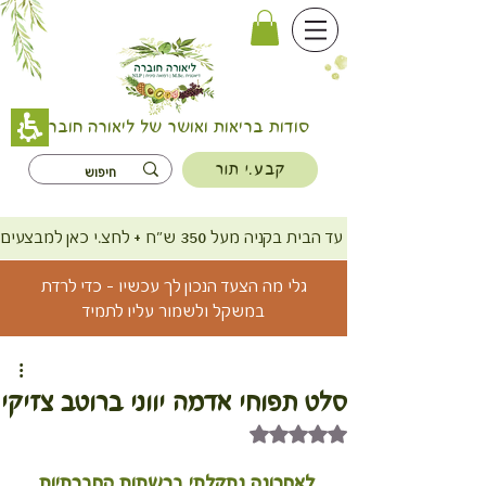
סודות בריאות ואושר של ליאורה חוברה
קבע.י תור
משלוח חינם עד הבית בקניה מעל 350 ש"ח + לחצ.י כאן למבצעים
גלי מה הצעד הנכון לך עכשיו - כדי לרדת
במשקל ולשמור עליו לתמיד
סלט תפוחי אדמה יווני ברוטב צזיקי
דירוג של NaN מתוך 5 כוכבים
לאחרונה נתקלתי ברשתות החברתיות 