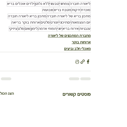
ליאורה חוברה
צמחוני
טבעוני
ללא גלוטן
ילדים אוכלים בריא
סוכרת
ירקות
מטבח בריא
שבועות
מתכון בריא של ליאורה חוברה
מתכון בריא ליאורה חוברה
יום העצמאות
יםתיכוני
יוגורט
סלטים
ארוחת בוקר בריאה
עגבניות
אירוח בריא
יווני
תפוחי אדמה
לימון
שום
סלט
ציזיקי
מחברת המתכונים של ליאורה
ארוחות בוקר
מאכלי חלב וביצים
הצג הכול
פוסטים קשורים