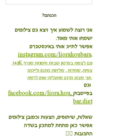
הכנתם?
אני רוצה לשמוע איך ויצא גם צילומים 
ישמחו אותי מאוד.
אפשר לתייג אותי באינסטגרם 
instagram.com/liorahoubara
.
וגם לצפות בסרטון קוביות חיסוניות שגרף 143K 
צפיות, שמירות , שליחות מתכון ולייקים
 תוך שבוע מרגע שהעליתי אותו לרשת
 וגם 
בפייסבוק
 .
facebook.com/liora.hou
bar.diet
שאלות, שיתופים, הצעות וכמובן צילומים 
אפשר כאן מתחת למתכון בשדה 
התגובות 👇🏽