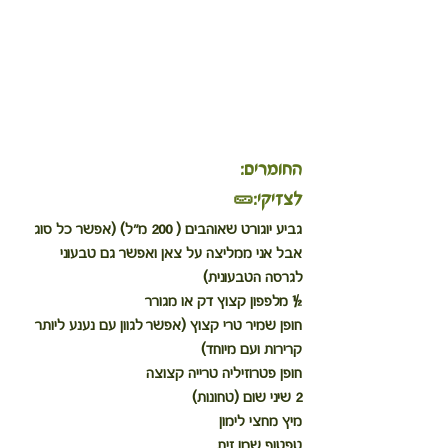
החומרים:
לצזיקי:🥒
גביע יוגורט שאוהבים ( 200 מ"ל) (אפשר כל סוג 
אבל אני ממליצה על צאן ואפשר גם טבעוני 
לגרסה הטבעונית)
½ מלפפון קצוץ דק או מגורר
חופן שמיר טרי קצוץ (אפשר לגוון עם נענע ליותר 
קרירות ועם מיוחד)
חופן פטרוזיליה טרייה קצוצה
2 שיני שום (טחונות)
מיץ מחצי לימון
טפטוף שמן זית