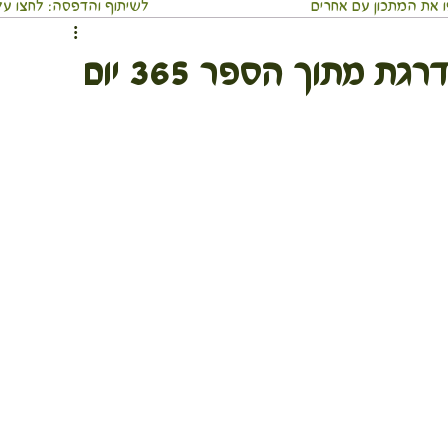
 את המתכון עם אחרים
⬇️לשיתוף והדפסה: לחצו על 3 הנקודו
ממרחים ומטבלים
מאפים
ארוחה שלמה בכלי אחד
דייסת שיבולת שועל משודרגת מתוך הספר 365 יום
וסבתא
מאכלי עדות ועמים
משקאות
מתכוני חגים
כי אוכל מסביב לעולם
מדריכים בריאים
לים
גוף ונפש
טיולים חגים ואירועים