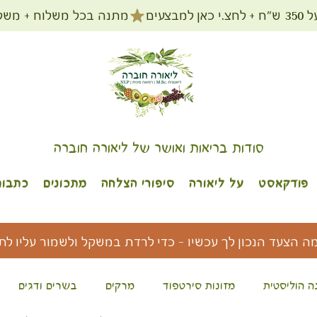
מתנה בכל משלוח + משלוח חינם עד הב
סודות בריאות ואושר של ליאורה חוברה
פודקאסט
על ליאורה
סיפורי הצלחה
מתכונים
כתבות
מה הצעד הנכון לך עכשיו - כדי לרדת במשקל ולשמור עליו לת
ה הוליסטית
מזונות סירטפוד
מרקים
בשרים ודגים