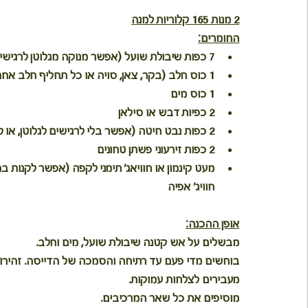
2 מנות 165 קלוריות למנה
החומרים:
7 כפות שיבולת שועל (אפשר מנוקה מגלוטן לרגישים)
1 כוס חלב (בקר, צאן, סויה או כל תחליף חלב אחר)
1 כוס מים
2 כפיות דבש או סילאן
2 כפות נבט חיטה (אפשר בלי לרגישים לגלוטן, או להחליף באבקות בטעמים כמו חרובים)
2 כפות זירעוני פשתן טחונים
מעט קינמון או חוויאג' תימני לקפה (אפשר לקנות בח
חוויג' אפיה
דייסת שיבולת שועל משודרגת
אופן ההכנה:
מבשלים על אש קטנה שיבולת שועל, מים וחלב.
בוחשים מדי פעם עד רתיחה והסמכה של הדייסה. זהירות
מעבירים לצלחות עמוקות.
מוסיפים את כל שאר המרכיבים.